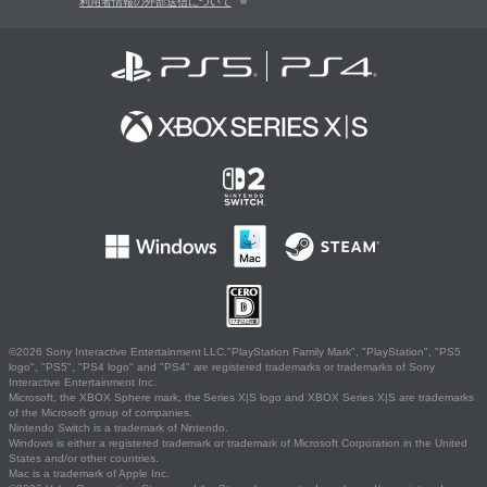
利用者情報の外部送信について
©2026 Sony Interactive Entertainment LLC."PlayStation Family Mark", "PlayStation", "PS5
logo", "PS5", "PS4 logo" and "PS4" are registered trademarks or trademarks of Sony
Interactive Entertainment Inc.
Microsoft, the XBOX Sphere mark, the Series X|S logo and XBOX Series X|S are trademarks
of the Microsoft group of companies.
Nintendo Switch is a trademark of Nintendo.
Windows is either a registered trademark or trademark of Microsoft Corporation in the United
States and/or other countries.
Mac is a trademark of Apple Inc.