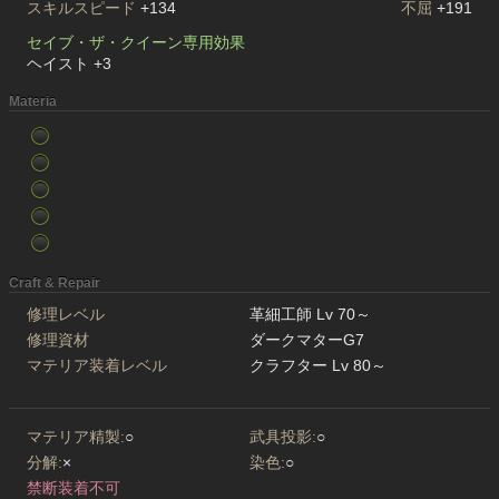
スキルスピード
+134
不屈
+191
セイブ・ザ・クイーン専用効果
ヘイスト +3
Materia
Craft & Repair
修理レベル
革細工師 Lv 70～
修理資材
ダークマターG7
マテリア装着レベル
クラフター Lv 80～
マテリア精製:
○
武具投影:
○
分解:
×
染色:
○
禁断装着不可