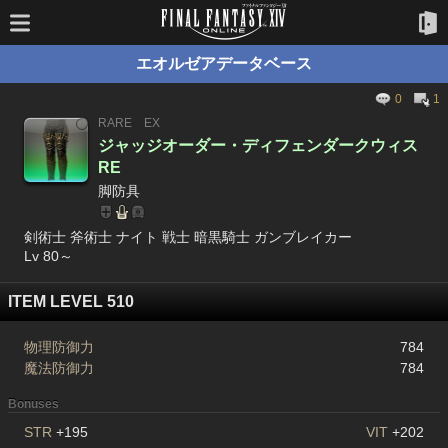
エオルゼアデータベース
0
1
RARE
EX
ジャッジオーダー・ディフェンダークウィス
RE
脚防具
剣術士 斧術士 ナイト 戦士 暗黒騎士 ガンブレイカー
Lv 80～
ITEM LEVEL 510
物理防御力
784
魔法防御力
784
Bonuses
STR
+195
VIT
+202