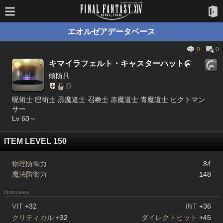
エオルゼアデータベース
0
0
キマイラフェルト・キャスターハット

頭防具
呪術士 巴術士 黒魔道士 召喚士 赤魔道士 青魔道士 ピクトマン
サー
Lv 60～
ITEM LEVEL 150
物理防御力
84
魔法防御力
148
Bonuses
VIT
+32
INT
+36
クリティカル
+32
ダイレクトヒット
+45