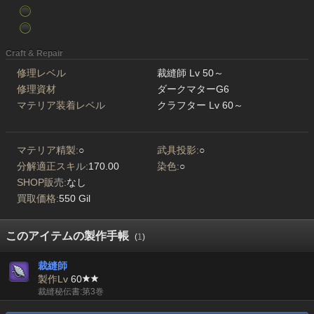
Craft & Repair
修理レベル
裁縫師 Lv 50～
修理資材
ダークマターG6
マテリア装着レベル
クラフター Lv 60～
マテリア精製:
○
武具投影:
○
分解適正スキル:
170.00
染色:
○
SHOP販売:
なし
買取価格:
550 Gil
このアイテムの製作手帳
(
1
)
裁縫師
製作Lv
60
裁縫秘伝書:第3巻