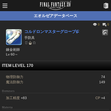
エオルゼアデータベース
0
0
コルドロンマスターグローブ

手防具
錬金術師
Lv 60～
ITEM LEVEL 170
物理防御力
74
魔法防御力
149
Bonuses
加工精度
+83
CP
+4
Materia