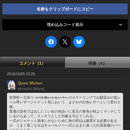
名称をクリップボードにコピー
埋め込みコード表示
コメント（1）
画像（4）
2019/12/05 15:28
Ques Melies
Hades [Mana]
実用性一点張り
（バタ臭いともいう）
のカラーリングでお馴染みの低レ
ベル帯レザージャケット系において、まさかの白色レザーという変わり
種。
普通の染色では出しにくい白の色合いに首元の青色が程よくマッチして
いるのもあって、スッキリとした印象を与えてくれる。
一式がジャケット単体しかないために他の部位は厳選する必要がある
が、うまく着こなせばキャバルリー一式とはまた違った白系装備のパー