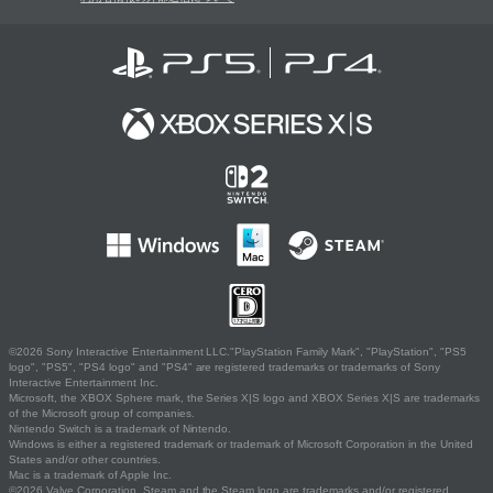
©2026 Sony Interactive Entertainment LLC."PlayStation Family Mark", "PlayStation", "PS5
logo", "PS5", "PS4 logo" and "PS4" are registered trademarks or trademarks of Sony
Interactive Entertainment Inc.
Microsoft, the XBOX Sphere mark, the Series X|S logo and XBOX Series X|S are trademarks
of the Microsoft group of companies.
Nintendo Switch is a trademark of Nintendo.
Windows is either a registered trademark or trademark of Microsoft Corporation in the United
States and/or other countries.
Mac is a trademark of Apple Inc.
©2026 Valve Corporation. Steam and the Steam logo are trademarks and/or registered