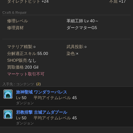
ダイレクトヒット
+24
不屈
+17
Craft & Repair
修理レベル
革細工師 Lv 40～
修理資材
ダークマターG5
マテリア精製:
○
武具投影:
○
分解適正スキル:
55.00
染色:
×
SHOP販売:
なし
買取価格:
203 Gil
マーケット取引不可
入手先 : コンテンツ
(
2
)
旅神聖域 ワンダラーパレス
Lv
50
平均アイテムレベル
45
ダンジョン
邪教排撃 古城アムダプール
Lv
50
平均アイテムレベル
45
ダンジョン