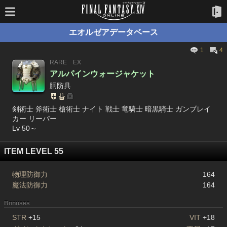
エオルゼアデータベース
1
4
RARE
EX
アルパインウォージャケット
胴防具
剣術士 斧術士 槍術士 ナイト 戦士 竜騎士 暗黒騎士 ガンブレイ
カー リーパー
Lv 50～
ITEM LEVEL 55
物理防御力
164
魔法防御力
164
Bonuses
STR
+15
VIT
+18