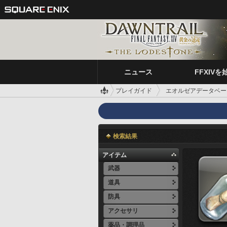
ニュース
FFXIVを
プレイガイド
エオルゼアデータベー
検索結果
アイテム
武器
道具
防具
アクセサリ
薬品・調理品