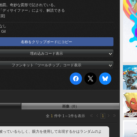
地図。奇妙な図形で記されている。
「ディサイファー」により、解読できる
奨]
なし
 Gil
名称をクリップボードにコピー
埋め込みコード表示
ファンキット「ツールチップ」コード表示
画像（0）
全
1
件中
1
～
1
件を表示
1
が被っているらしく、眼力を使用して出現するかはランダムのよ