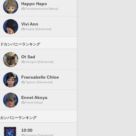
Happo Hapo
Pandaemonium [Mana]
Vivi Ann
Kujata [Elemental]
ドカンパニーランキング
Ot Sad
Gungnir [Elemental]
Fransabelle Chloe
Typhon [Elemental]
Ennet Akoya
Fenrir [Gaia]
カンパニーランキング
10:00
Gungnir [Elemental]