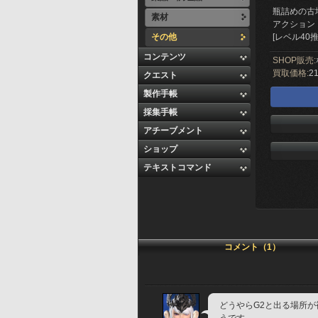
瓶詰めの古
素材
アクション
その他
[レベル40推
コンテンツ
SHOP販売:
買取価格:
21
クエスト
製作手帳
採集手帳
アチーブメント
ショップ
テキストコマンド
コメント（1）
どうやらG2と出る場所