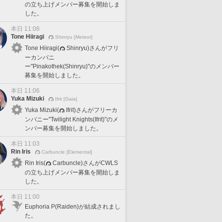
の立ち上げメンバー募集を開始しま
した。
本日 11:08
Tone Hiiragi
Shinryu [Meteor]
Tone Hiiragi(
Shinryu)さんがフリ
ーカンパニ
ー"Pinakothek(Shinryu)"のメンバー
募集を開始しました。
本日 11:06
Yuka Mizuki
Ifrit [Gaia]
Yuka Mizuki(
Ifrit)さんがフリーカ
ンパニー"Twilight Knights(Ifrit)"のメ
ンバー募集を開始しました。
本日 11:03
Rin Iris
Carbuncle [Elemental]
Rin Iris(
Carbuncle)さんがCWLS
の立ち上げメンバー募集を開始しま
した。
本日 11:00
Euphoria P(Raiden)が結成されまし
た。