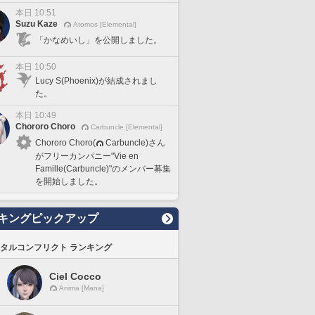
本日 10:51
Suzu Kaze
Atomos [Elemental]
「かなめいし」を公開しました。
本日 10:50
Lucy S(Phoenix)が結成されまし
た。
本日 10:49
Chororo Choro
Carbuncle [Elemental]
Chororo Choro(
Carbuncle)さん
がフリーカンパニー"Vie en
Famille(Carbuncle)"のメンバー募集
を開始しました。
キングピックアップ
タルコンフリクト ランキング
Ciel Cocco
Anima [Mana]