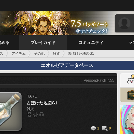
始める
プレイガイド
コミュニティ
ラ
ス
アイテム
その他
雑貨
古ぼけた地図G1
エオルゼアデータベース
Version:Patch 7.55
RARE
古ぼけた地図G1
雑貨
1
0