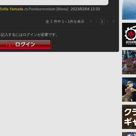
Sofia Yamada
Pandaemonium [Mana]
2023/02/04 13:33
全
1
件中
1
～
1
件を表示
1
を記入するにはログインが必要です。