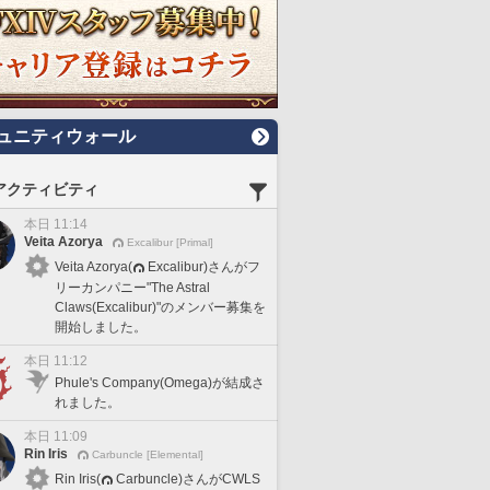
ュニティウォール
アクティビティ
本日 11:14
Veita Azorya
Excalibur [Primal]
Veita Azorya(
Excalibur)さんがフ
リーカンパニー"The Astral
Claws(Excalibur)"のメンバー募集を
開始しました。
本日 11:12
Phule's Company(Omega)が結成さ
れました。
本日 11:09
Rin Iris
Carbuncle [Elemental]
Rin Iris(
Carbuncle)さんがCWLS