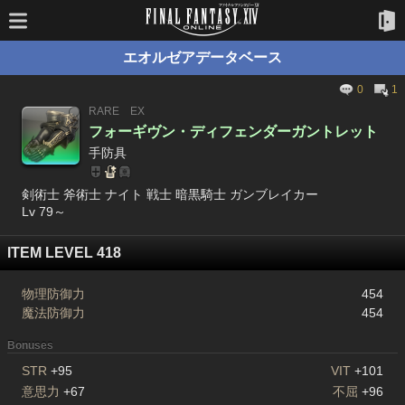
エオルゼアデータベース
0
1
RARE
EX
フォーギヴン・ディフェンダーガントレット
手防具
剣術士 斧術士 ナイト 戦士 暗黒騎士 ガンブレイカー
Lv 79～
ITEM LEVEL 418
物理防御力
454
魔法防御力
454
Bonuses
STR
+95
VIT
+101
意思力
+67
不屈
+96