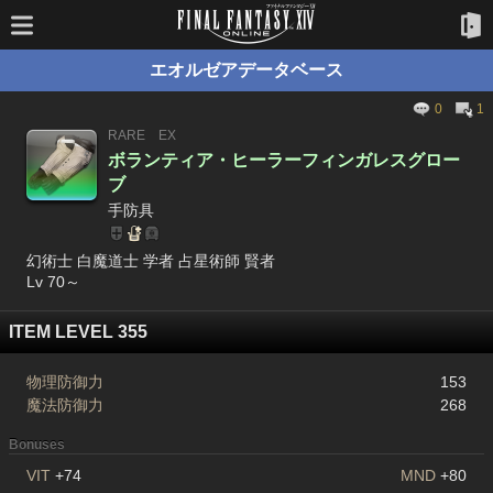
エオルゼアデータベース
0
1
RARE
EX
ボランティア・ヒーラーフィンガレスグロー
ブ
手防具
幻術士 白魔道士 学者 占星術師 賢者
Lv 70～
ITEM LEVEL 355
物理防御力
153
魔法防御力
268
Bonuses
VIT
+74
MND
+80