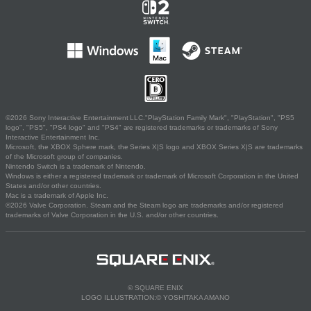
©2026 Sony Interactive Entertainment LLC."PlayStation Family Mark", "PlayStation", "PS5
logo", "PS5", "PS4 logo" and "PS4" are registered trademarks or trademarks of Sony
Interactive Entertainment Inc.
Microsoft, the XBOX Sphere mark, the Series X|S logo and XBOX Series X|S are trademarks
of the Microsoft group of companies.
Nintendo Switch is a trademark of Nintendo.
Windows is either a registered trademark or trademark of Microsoft Corporation in the United
States and/or other countries.
Mac is a trademark of Apple Inc.
©2026 Valve Corporation. Steam and the Steam logo are trademarks and/or registered
trademarks of Valve Corporation in the U.S. and/or other countries.
© SQUARE ENIX
LOGO ILLUSTRATION:© YOSHITAKA AMANO