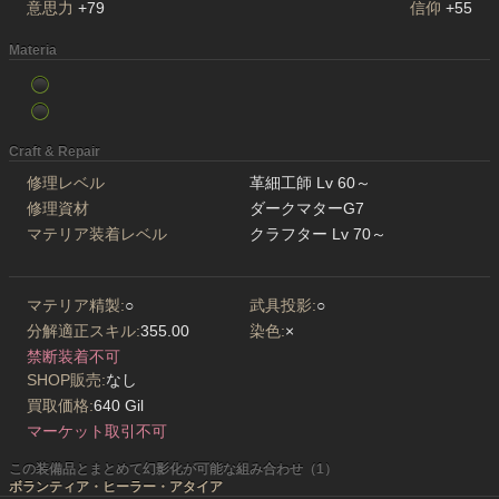
意思力
+79
信仰
+55
Materia
Craft & Repair
修理レベル
革細工師 Lv 60～
修理資材
ダークマターG7
マテリア装着レベル
クラフター Lv 70～
マテリア精製:
○
武具投影:
○
分解適正スキル:
355.00
染色:
×
禁断装着不可
SHOP販売:
なし
買取価格:
640 Gil
マーケット取引不可
この装備品とまとめて幻影化が可能な組み合わせ（1）
ボランティア・ヒーラー・アタイア