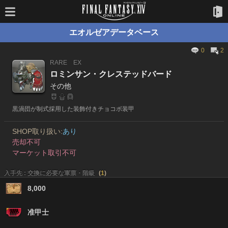
エオルゼアデータベース
0
2
RARE
EX
ロミンサン・クレステッドバード
その他
黒渦団が制式採用した装飾付きチョコボ装甲
SHOP取り扱い:
あり
売却不可
マーケット取引不可
入手先 : 交換に必要な軍票・階級
(
1
)
8,000
准甲士