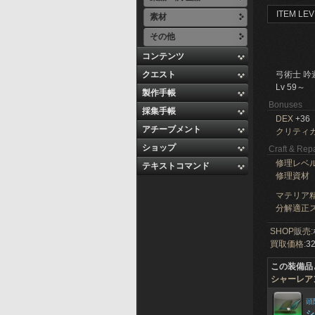
ITEM LEV
素材
その他
コンテンツ
クエスト
弓術士 吟
Lv 59～
製作手帳
Bonuses
採集手帳
DEX
+36
アチーブメント
クリティ
ショップ
Craft & Repa
修理レベ
テキストコマンド
修理資材
マテリア精
分解適正ス
SHOP販売:
買取価格:
32
この装備品
シャーレア
頭
シ