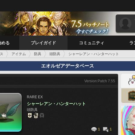
始める
プレイガイド
コミュニティ
ラ
ス
アイテム
防具
頭防具
シャーレアン・ハンターハット
エオルゼアデータベース
Version:Patch 7.55
RARE
EX
シャーレアン・ハンターハット
頭防具
1
1