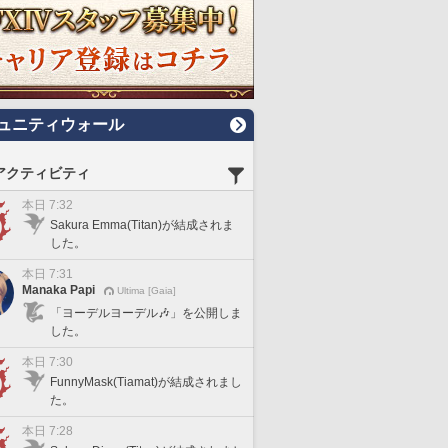
ュニティウォール
アクティビティ
本日 7:32
Sakura Emma(Titan)が結成されま
した。
本日 7:31
Manaka Papi
Ultima [Gaia]
「ヨーデルヨーデル🎶」を公開しま
した。
本日 7:30
FunnyMask(Tiamat)が結成されまし
た。
本日 7:28