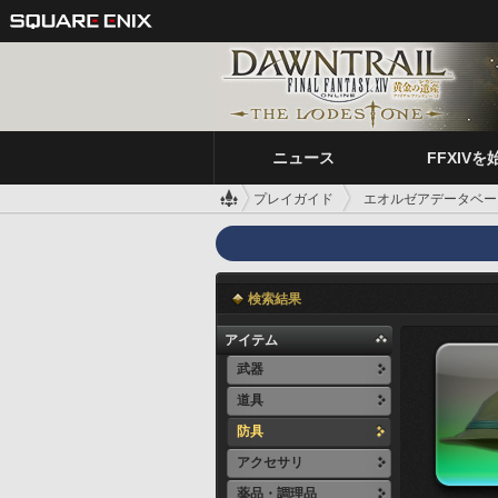
ニュース
FFXIVを
プレイガイド
エオルゼアデータベー
検索結果
アイテム
武器
道具
防具
アクセサリ
薬品・調理品