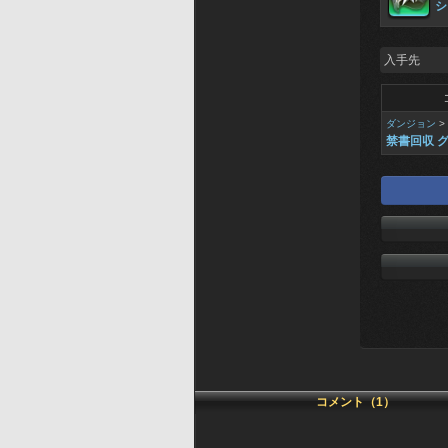
シ
入手先
ダンジョン
>
禁書回収 
コメント（1）