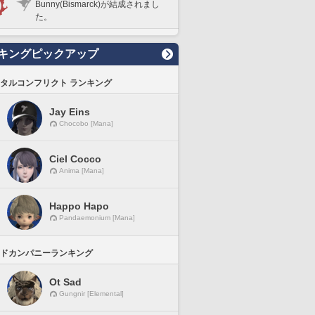
Bunny(Bismarck)が結成されまし
た。
キングピックアップ
タルコンフリクト ランキング
Jay Eins
Chocobo [Mana]
Ciel Cocco
Anima [Mana]
Happo Hapo
Pandaemonium [Mana]
ドカンパニーランキング
Ot Sad
Gungnir [Elemental]