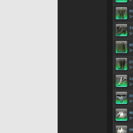
胴
シ
手
シ
脚
シ
足
シ
耳
シ
首
シ
腕
シ
指