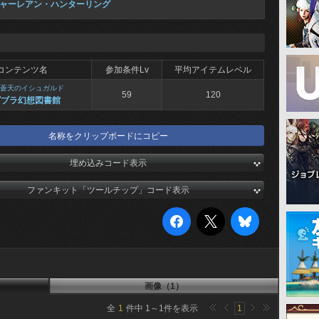
ャーレアン・ハンターリング
コンテンツ名
参加条件Lv
平均アイテムレベル
蒼天のイシュガルド
59
120
グブラ幻想図書館
名称をクリップボードにコピー
埋め込みコード表示
ファンキット「ツールチップ」コード表示
画像（1）
全
1
件中
1
～
1
件を表示
1