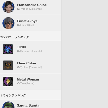
Fransabelle Chloe
Typhon [Elemental]
Ennet Akoya
Fenrir [Gaia]
カンパニーランキング
10:00
Gungnir [Elemental]
Fleur Chloe
Typhon [Elemental]
Metal Woman
Titan [Mana]
トラインランキング
Saruta Baruta