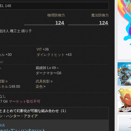
EL 148
物理防御力
魔法防御力
124
124
遊詩人 機工士 踊り子
VIT
+36
カル
+30
ダイレクトヒット
+43
ir
ル
裁縫師 Lv 49～
ダークマターG6
製:
○
武具投影:
○
キル:
148.00
染色:
×
なし
7 Gil
マーケット取引不可
とまとめて幻影化が可能な組み合わせ（1）
ン・ハンター・アタイア
防具
ャーレアン・ハンターハット