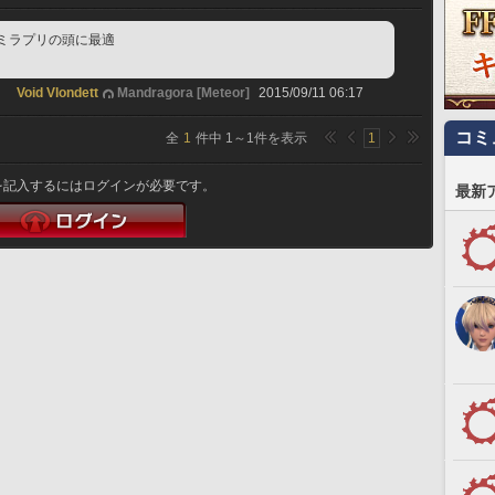
ミラプリの頭に最適
Void Vlondett
Mandragora [Meteor]
2015/09/11 06:17
コミ
全
1
件中
1
～
1
件を表示
1
を記入するにはログインが必要です。
最新