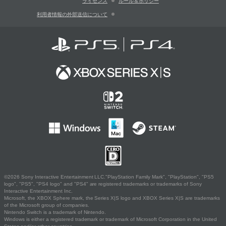
ライセンス
ルール＆ポリシー
利用者情報の外部送信について
©2026 Sony Interactive Entertainment LLC."PlayStation Family Mark", "PlayStation", "PS5
logo", "PS5", "PS4 logo" and "PS4" are registered trademarks or trademarks of Sony
Interactive Entertainment Inc.
Microsoft, the XBOX Sphere mark, the Series X|S logo and XBOX Series X|S are trademarks
of the Microsoft group of companies.
Nintendo Switch is a trademark of Nintendo.
Windows is either a registered trademark or trademark of Microsoft Corporation in the United