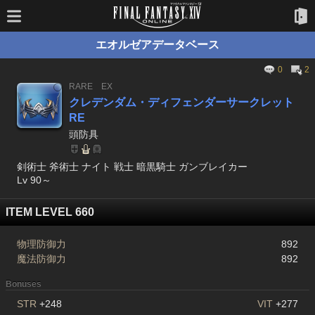
エオルゼアデータベース
0
2
RARE
EX
クレデンダム・ディフェンダーサークレット
RE
頭防具
剣術士 斧術士 ナイト 戦士 暗黒騎士 ガンブレイカー
Lv 90～
ITEM LEVEL 660
物理防御力
892
魔法防御力
892
Bonuses
STR
+248
VIT
+277