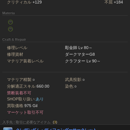
クリティカル
+129
不屈
+184
Materia
Craft & Repair
修理レベル
彫金師 Lv 80～
修理資材
ダークマターG8
マテリア装着レベル
クラフター Lv 90～
マテリア精製:
○
武具投影:
○
分解適正スキル:
660.00
染色:
○
禁断装着不可
SHOP取り扱い:
あり
買取価格:
975 Gil
マーケット取引不可
入手先 : 取引に必要なアイテム
(
3
)