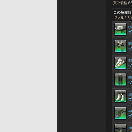
買取価格:
82
この装備品
ヴァルキリ
頭
ヴ
胴
ヴ
手
ヴ
脚
ヴ
足
ヴ
耳
ヴ
首