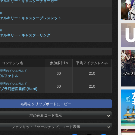
ァルキリー・キャスターチョーカー
輪
ァルキリー・キャスターブレスレット
輪
ァルキリー・キャスターリング
コンテンツ名
参加条件Lv
平均アイテムレベル
蒼天のイシュガルド
60
210
ゼルファトル
蒼天のイシュガルド
60
210
ブラ幻想図書館 (Hard)
名称をクリップボードにコピー
埋め込みコード表示
ファンキット「ツールチップ」コード表示