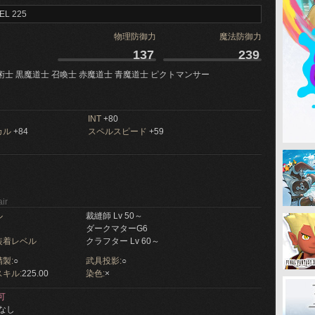
EL 225
物理防御力
魔法防御力
137
239
術士 黒魔道士 召喚士 赤魔道士 青魔道士 ピクトマンサー
INT
+80
カル
+84
スペルスピード
+59
ir
ル
裁縫師 Lv 50～
ダークマターG6
装着レベル
クラフター Lv 60～
製:
○
武具投影:
○
キル:
225.00
染色:
×
可
なし