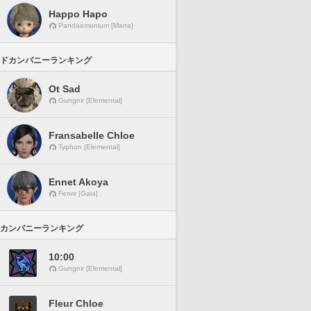
Happo Hapo
Pandaemonium [Mana]
ドカンパニーランキング
Ot Sad
Gungnir [Elemental]
Fransabelle Chloe
Typhon [Elemental]
Ennet Akoya
Fenrir [Gaia]
カンパニーランキング
10:00
Gungnir [Elemental]
Fleur Chloe