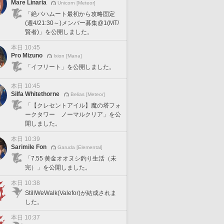
Mare Linaria
Unicorn [Meteor]
「絶バハムート最初から攻略固定
(週4/21:30～)メンバー募集@1(MT/
賢者)」を公開しました。
本日 10:45
Pro Mizuno
Ixion [Mana]
「イフリート」を公開しました。
本日 10:45
Silfa Whitethorne
Belias [Meteor]
「【クレセントアイル】魔の塔フォ
ークタワー ノーマルクリア」を公
開しました。
本日 10:39
Sarimile Fon
Garuda [Elemental]
「7.55 黄金オオヌシ釣り生活（未
完）」を公開しました。
本日 10:38
StillWeWalk(Valefor)が結成されま
した。
本日 10:37