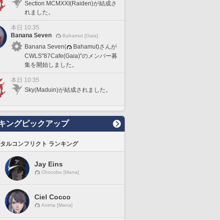
Section MCMXXI(Raiden)が結成さ
れました。
本日 10:35
Banana Seven
Bahamut [Gaia]
Banana Seven(
Bahamut)さんが
CWLS"87Cafe(Gaia)"のメンバー募
集を開始しました。
本日 10:35
Sky(Maduin)が結成されました。
キングピックアップ
タルコンフリクト ランキング
Jay Eins
Chocobo [Mana]
Ciel Cocco
Anima [Mana]