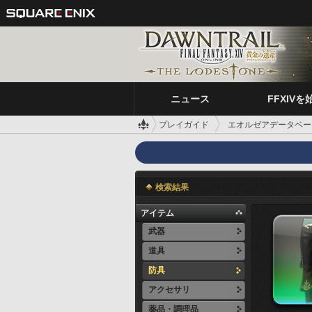
ニュース
FFXIVを
プレイガイド
エオルゼアデータベー
検索結果
アイテム
武器
道具
防具
アクセサリ
薬品・調理品