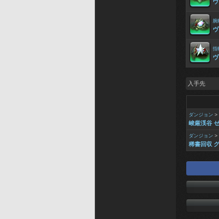
ヴ
腕
ヴ
指
ヴ
入手先
ダンジョン
>
峻厳渓谷 
ダンジョン
>
稀書回収 グ