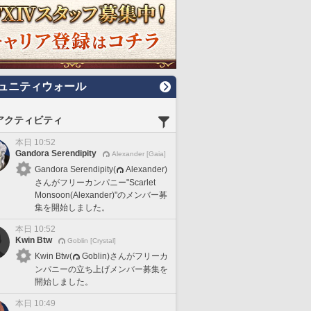
ュニティウォール
アクティビティ
本日 10:52
Gandora Serendipity
Alexander [Gaia]
Gandora Serendipity(
Alexander)
さんがフリーカンパニー"Scarlet
Monsoon(Alexander)"のメンバー募
集を開始しました。
本日 10:52
Kwin Btw
Goblin [Crystal]
Kwin Btw(
Goblin)さんがフリーカ
ンパニーの立ち上げメンバー募集を
開始しました。
本日 10:49