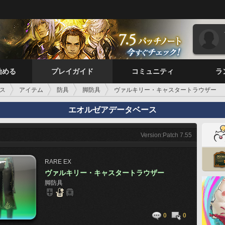
始める
プレイガイド
コミュニティ
ラ
ス
アイテム
防具
脚防具
ヴァルキリー・キャスタートラウザー
エオルゼアデータベース
Version:Patch 7.55
RARE
EX
ヴァルキリー・キャスタートラウザー
脚防具
0
0