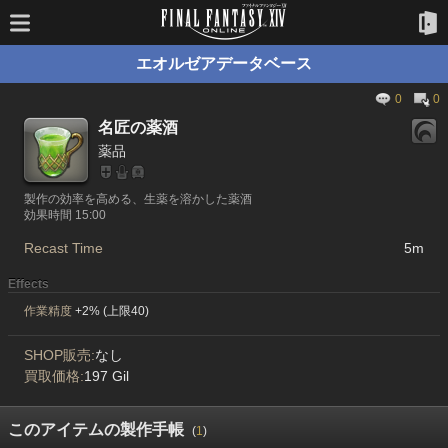
エオルゼアデータベース
0
0
名匠の薬酒
薬品
製作の効率を高める、生薬を溶かした薬酒
効果時間 15:00
Recast Time
5m
Effects
作業精度
+2% (上限40)
SHOP販売:
なし
買取価格:
197 Gil
このアイテムの製作手帳
(
1
)