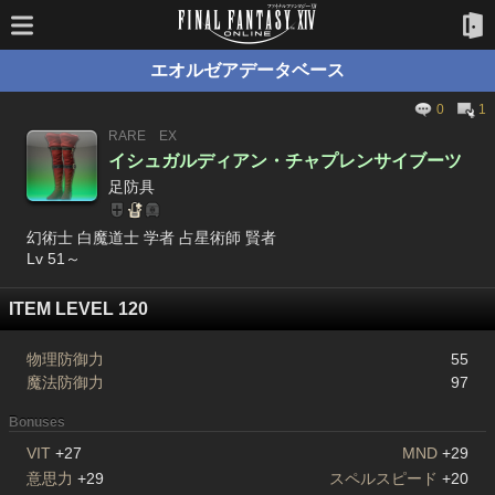
エオルゼアデータベース
0
1
RARE
EX
イシュガルディアン・チャプレンサイブーツ
足防具
幻術士 白魔道士 学者 占星術師 賢者
Lv 51～
ITEM LEVEL 120
物理防御力
55
魔法防御力
97
Bonuses
VIT
+27
MND
+29
意思力
+29
スペルスピード
+20