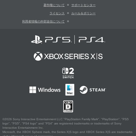
著作権について
サポートセンター
ライセンス
ルール＆ポリシー
利用者情報の外部送信について
©2026 Sony Interactive Entertainment LLC."PlayStation Family Mark", "PlayStation", "PS5
logo", "PS5", "PS4 logo" and "PS4" are registered trademarks or trademarks of Sony
Interactive Entertainment Inc.
Microsoft, the XBOX Sphere mark, the Series X|S logo and XBOX Series X|S are trademarks