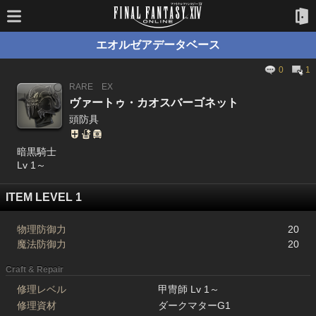
エオルゼアデータベース
0
1
RARE
EX
ヴァートゥ・カオスバーゴネット
頭防具
暗黒騎士
Lv 1～
ITEM LEVEL 1
物理防御力
20
魔法防御力
20
Craft & Repair
修理レベル
甲冑師 Lv 1～
修理資材
ダークマターG1