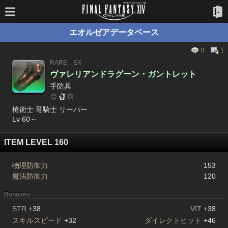
エオルゼアデータベース
0
1
RARE
EX
ヴァレリアンドラグーン・ガントレット
手防具
槍術士 竜騎士 リーパー
Lv 60～
ITEM LEVEL 160
物理防御力
153
魔法防御力
120
Bonuses
STR
+38
VIT
+38
スキルスピード
+32
ダイレクトヒット
+46