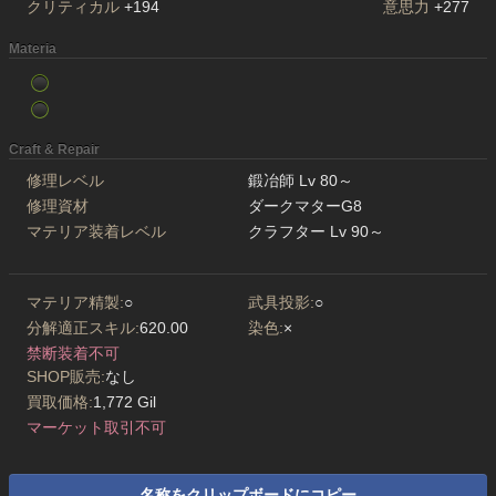
クリティカル
+194
意思力
+277
Materia
Craft & Repair
修理レベル
鍛冶師 Lv 80～
修理資材
ダークマターG8
マテリア装着レベル
クラフター Lv 90～
マテリア精製:
○
武具投影:
○
分解適正スキル:
620.00
染色:
×
禁断装着不可
SHOP販売:
なし
買取価格:
1,772 Gil
マーケット取引不可
名称をクリップボードにコピー