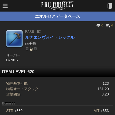
エオルゼアデータベース
0
4
RARE
EX
ルナエンヴォイ・シックル
両手鎌
リーパー
Lv 90～
ITEM LEVEL 620
物理基本性能
123
物理オートアタック
131.20
攻撃間隔
3.20
Bonuses
STR
+330
VIT
+353