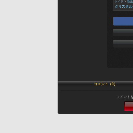
レイド
>
新生
クリスタル
コメント（0）
コメント