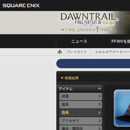
ニュース
FFXIVを
プレイガイド
エオルゼアデータベー
検索結果
アイテム
武器
道具
防具
アクセサリ
薬品・調理品