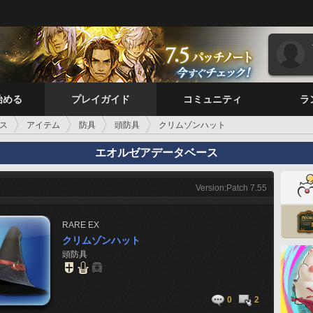
始める
プレイガイド
コミュニティ
ラ
ス
アイテム
防具
頭防具
クリムゾンハット
エオルゼアデータベース
Version:Patch 7.55
RARE
EX
クリムゾンハット
頭防具
0
2