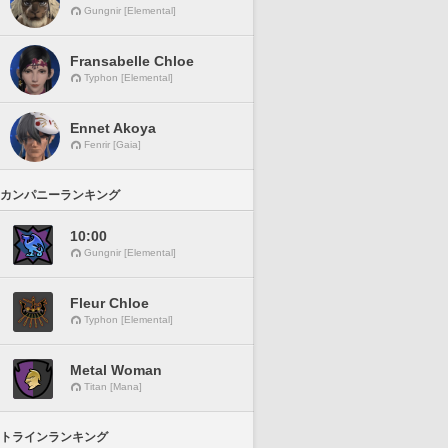
Gungnir [Elemental]
Fransabelle Chloe
Typhon [Elemental]
Ennet Akoya
Fenrir [Gaia]
カンパニーランキング
10:00
Gungnir [Elemental]
Fleur Chloe
Typhon [Elemental]
Metal Woman
Titan [Mana]
トラインランキング