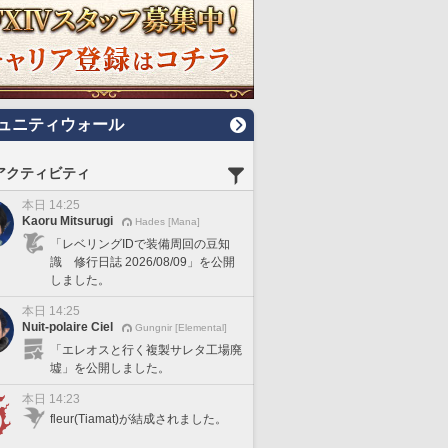
ュニティウォール
アクティビティ
本日 14:25
Kaoru Mitsurugi
Hades [Mana]
「レベリングIDで装備周回の豆知
識 修行日誌 2026/08/09」を公開
しました。
本日 14:25
Nuit-polaire Ciel
Gungnir [Elemental]
「エレオスと行く複製サレタ工場廃
墟」を公開しました。
本日 14:23
fleur(Tiamat)が結成されました。