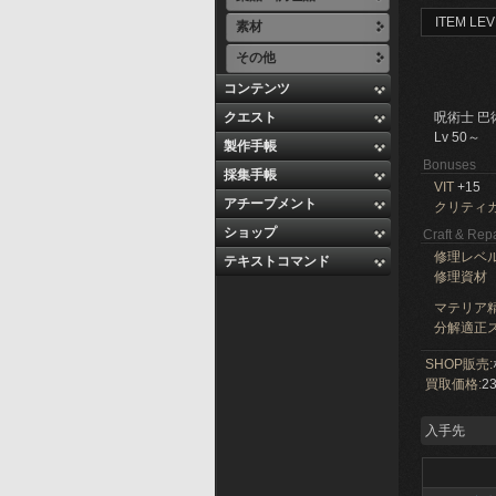
ITEM LEV
素材
その他
コンテンツ
クエスト
呪術士 巴
Lv 50～
製作手帳
Bonuses
採集手帳
VIT
+15
アチーブメント
クリティ
ショップ
Craft & Repa
修理レベ
テキストコマンド
修理資材
マテリア精
分解適正ス
SHOP販売:
買取価格:
23
入手先