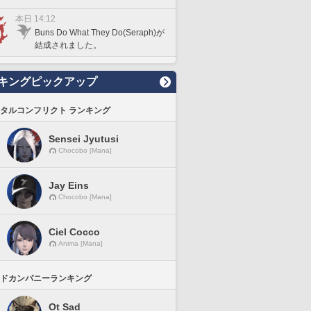
本日 14:12
Buns Do What They Do(Seraph)が
結成されました。
キングピックアップ
タルコンフリクト ランキング
Sensei Jyutusi
Chocobo [Mana]
Jay Eins
Chocobo [Mana]
Ciel Cocco
Anima [Mana]
ドカンパニーランキング
Ot Sad