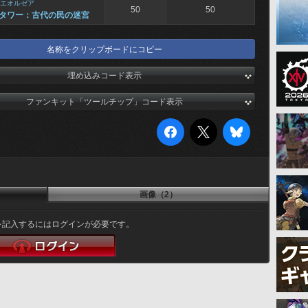
エオルゼア
50
50
タワー：古代の民の迷宮
名称をクリップボードにコピー
埋め込みコード表示
ファンキット「ツールチップ」コード表示
画像（2）
を記入するにはログインが必要です。