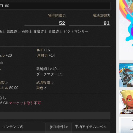
EL 80
物理防御力
魔法防御力
52
91
術士 黒魔道士 召喚士 赤魔道士 青魔道士 ピクトマンサー
INT
+16
カル
+20
意思力
+14
ir
ル
裁縫師 Lv 40～
ダークマターG5
製:
○
武具投影:
○
キル:
80.00
染色:
×
なし
6 Gil
マーケット取引不可
コンテンツ名
参加条件Lv
平均アイテムレベル