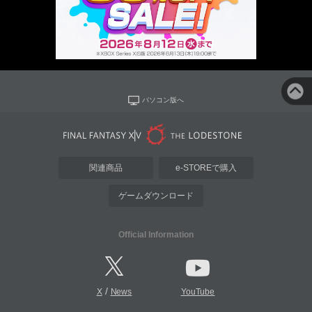
パソコン版へ
関連商品
e-STOREで購入
ゲームダウンロード
Official Information
/
X
News
YouTube