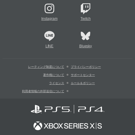
Instagram
Twitch
LINE
Bluesky
レーティング制度について
プライバシーポリシー
著作権について
サポートセンター
ライセンス
ルール＆ポリシー
利用者情報の外部送信について