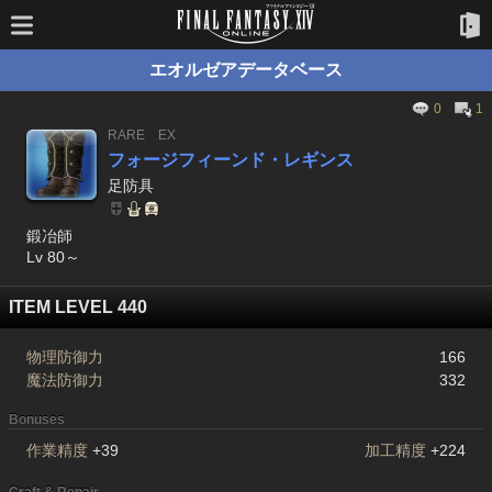
エオルゼアデータベース
0
1
RARE
EX
フォージフィーンド・レギンス
足防具
鍛冶師
Lv 80～
ITEM LEVEL 440
物理防御力
166
魔法防御力
332
Bonuses
作業精度
+39
加工精度
+224