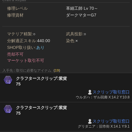
Craft & Repair
修理レベル
革細工師 Lv 70～
修理資材
ダークマターG7
マテリア精製:
○
武具投影:
○
分解適正スキル:
440.00
染色:
×
SHOP取り扱い:
あり
売却不可
マーケット取引不可
入手先 : 取引に必要なアイテム
(
19
)
クラフタースクリップ:紫貨
75
スクリップ取引窓口
ウルダハ：ザル回廊 X:14.2 Y:10.8
クラフタースクリップ:紫貨
75
スクリップ取引窓口
グリダニア：旧市街 X:14.1 Y:9.1