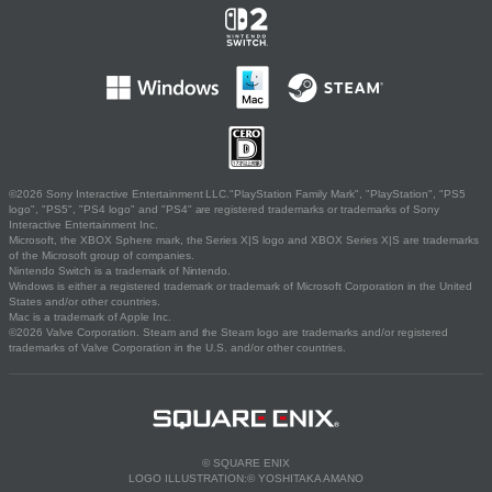
©2026 Sony Interactive Entertainment LLC."PlayStation Family Mark", "PlayStation", "PS5
logo", "PS5", "PS4 logo" and "PS4" are registered trademarks or trademarks of Sony
Interactive Entertainment Inc.
Microsoft, the XBOX Sphere mark, the Series X|S logo and XBOX Series X|S are trademarks
of the Microsoft group of companies.
Nintendo Switch is a trademark of Nintendo.
Windows is either a registered trademark or trademark of Microsoft Corporation in the United
States and/or other countries.
Mac is a trademark of Apple Inc.
©2026 Valve Corporation. Steam and the Steam logo are trademarks and/or registered
trademarks of Valve Corporation in the U.S. and/or other countries.
© SQUARE ENIX
LOGO ILLUSTRATION:© YOSHITAKA AMANO