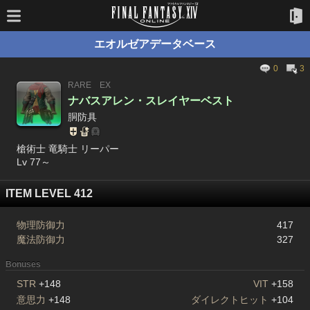
エオルゼアデータベース
0
3
RARE
EX
ナバスアレン・スレイヤーベスト
胴防具
槍術士 竜騎士 リーパー
Lv 77～
ITEM LEVEL 412
物理防御力
417
魔法防御力
327
Bonuses
STR
+148
VIT
+158
意思力
+148
ダイレクトヒット
+104