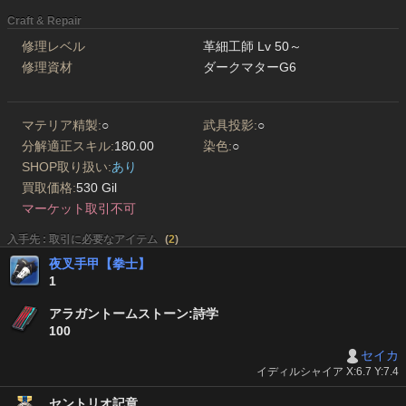
Craft & Repair
修理レベル
革細工師 Lv 50～
修理資材
ダークマターG6
マテリア精製:
○
武具投影:
○
分解適正スキル:
180.00
染色:
○
SHOP取り扱い:
あり
買取価格:
530 Gil
マーケット取引不可
入手先 : 取引に必要なアイテム
(
2
)
夜叉手甲【拳士】
1
アラガントームストーン:詩学
100
セイカ
イディルシャイア X:6.7 Y:7.4
セントリオ記章