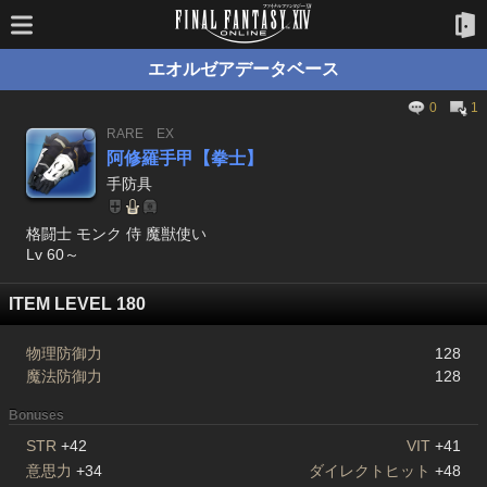
エオルゼアデータベース
0
1
RARE
EX
阿修羅手甲【拳士】
手防具
格闘士 モンク 侍 魔獣使い
Lv 60～
ITEM LEVEL 180
物理防御力
128
魔法防御力
128
Bonuses
STR
+42
VIT
+41
意思力
+34
ダイレクトヒット
+48