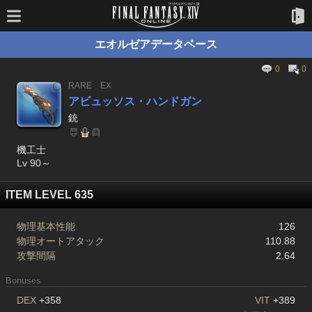
エオルゼアデータベース
0
0
RARE
EX
アビュッソス・ハンドガン
銃
機工士
Lv 90～
ITEM LEVEL 635
物理基本性能
126
物理オートアタック
110.88
攻撃間隔
2.64
Bonuses
DEX
+358
VIT
+389