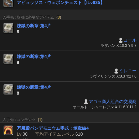
アビュッソス・ウェポンチェスト【ILv635】
入手先 : 取引に必要なアイテム
(
3
)
煉獄の断章:第4片
8
ヨール
ラザハン X:10.3 Y:9.7
煉獄の断章:第4片
8
ミレニー
ラヴィリンソス X:8.3 Y:27.6
煉獄の断章:第4片
8
アゴラ商人組合の交易商
オールド・シャーレアン X:11.6 Y:11.2
入手先 : コンテンツ
(
1
)
万魔殿パンデモニウム零式：煉獄編4
Lv
90
平均アイテムレベル
610