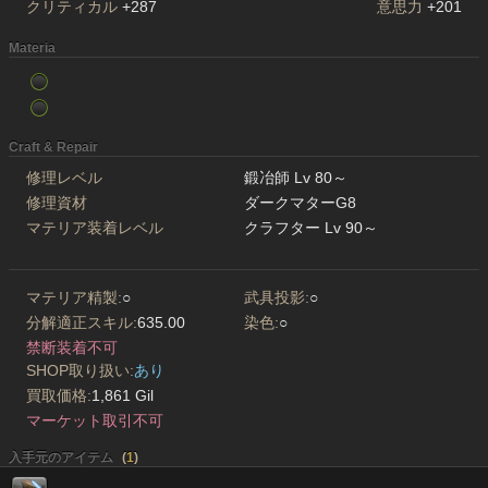
クリティカル
+287
意思力
+201
Materia
Craft & Repair
修理レベル
鍛冶師 Lv 80～
修理資材
ダークマターG8
マテリア装着レベル
クラフター Lv 90～
マテリア精製:
○
武具投影:
○
分解適正スキル:
635.00
染色:
○
禁断装着不可
SHOP取り扱い:
あり
買取価格:
1,861 Gil
マーケット取引不可
入手元のアイテム
(
1
)