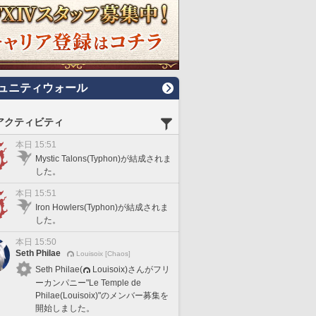
ュニティウォール
アクティビティ
本日 15:51
Mystic Talons(Typhon)が結成されま
した。
本日 15:51
Iron Howlers(Typhon)が結成されま
した。
本日 15:50
Seth Philae
Louisoix [Chaos]
Seth Philae(
Louisoix)さんがフリ
ーカンパニー"Le Temple de
Philae(Louisoix)"のメンバー募集を
開始しました。