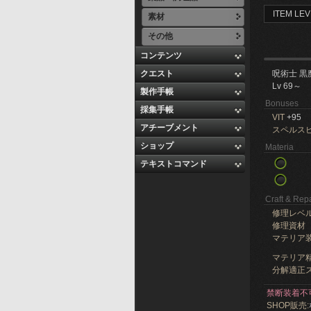
ITEM LEV
素材
その他
コンテンツ
クエスト
呪術士 黒
Lv 69～
製作手帳
Bonuses
採集手帳
VIT
+95
アチーブメント
スペルス
ショップ
Materia
テキストコマンド
Craft & Repa
修理レベ
修理資材
マテリア
マテリア精
分解適正ス
禁断装着不
SHOP販売: