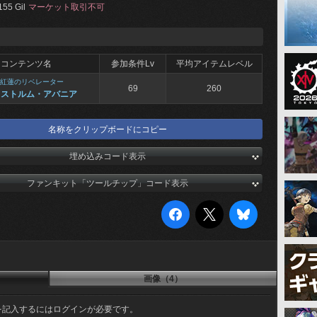
155 Gil
マーケット取引不可
コンテンツ名
参加条件Lv
平均アイテムレベル
紅蓮のリベレーター
69
260
カストルム・アバニア
名称をクリップボードにコピー
埋め込みコード表示
ファンキット「ツールチップ」コード表示
画像（4）
を記入するにはログインが必要です。