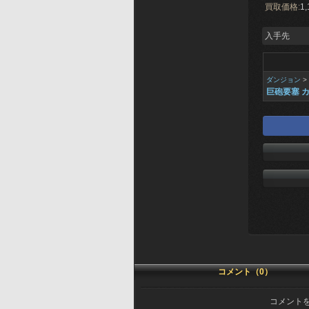
買取価格:
1,
入手先
ダンジョン
>
巨砲要塞 
コメント（0）
コメント