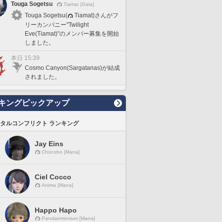
Touga Sogetsu
Tiamat [Gaia]
Touga Sogetsu(
Tiamat)さんがフ
リーカンパニー"Twilight
Eve(Tiamat)"のメンバー募集を開始
しました。
本日 15:39
Cosmo Canyon(Sargatanas)が結成
されました。
キングピックアップ
タルコンフリクト ランキング
Jay Eins
Chocobo [Mana]
Ciel Cocco
Anima [Mana]
Happo Hapo
Pandaemonium [Mana]