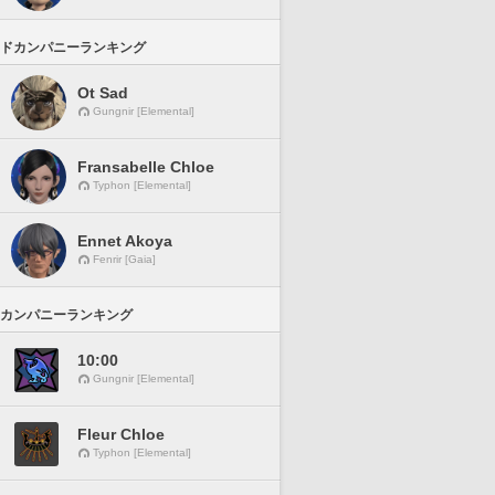
ドカンパニーランキング
Ot Sad
Gungnir [Elemental]
Fransabelle Chloe
Typhon [Elemental]
Ennet Akoya
Fenrir [Gaia]
カンパニーランキング
10:00
Gungnir [Elemental]
Fleur Chloe
Typhon [Elemental]