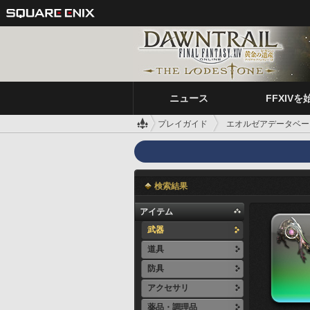
ニュース
FFXIVを
プレイガイド
エオルゼアデータベー
検索結果
アイテム
武器
道具
防具
アクセサリ
薬品・調理品