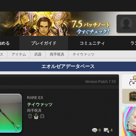
始める
プレイガイド
コミュニティ
ラ
ス
アイテム
武器
両手呪具
テイウァッツ
エオルゼアデータベース
Version:Patch 7.55
RARE
EX
テイウァッツ
両手呪具
0
4