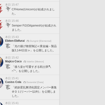
本日 15:47
CFHome(Unicorn)が結成されまし
た。
本日 15:46
Semper Fi2(Gilgamesh)が結成され
ました。
本日 15:43
Ebiten Ebifurai
Gungnir [Elemental]
「光の揚げ物冒険記≪黄金編－製品
版3,144日目≫」を公開しました。
本日 15:42
Majico Coco
Valefor [Meteor]
「後ろ姿が可愛すぎる戦士胴🪓
ෆ˚*」を公開しました。
本日 15:41
Casiss Cola
Durandal [Gaia]
「絶妖星乱舞消化固定メンバー募集
＠Ｄ１(リーパー以外)」を公開しま
した。
本日 15:41