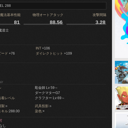
EL 288
魔法基本性能
物理オートアタック
攻撃間隔
81
88.56
3.28
魔道士
INT
+106
ピード
+76
ダイレクトヒット
+109
ir
ル
彫金師 Lv 59～
ダークマターG7
装着レベル
クラフター Lv 69～
製:
○
武具投影:
○
キル:
288.00
染色:
×
可
なし