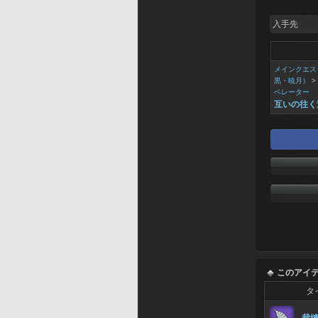
入手先
メインクエス
黒・暁月）
>
ベレーター
互いの往く
このアイ
タ