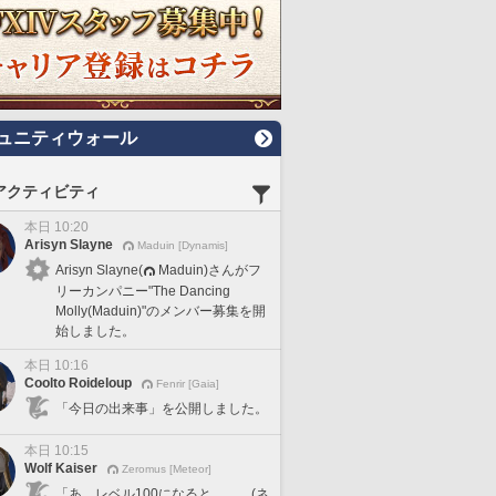
ュニティウォール
アクティビティ
本日 10:20
Arisyn Slayne
Maduin [Dynamis]
Arisyn Slayne(
Maduin)さんがフ
リーカンパニー"The Dancing
Molly(Maduin)"のメンバー募集を開
始しました。
本日 10:16
Coolto Roideloup
Fenrir [Gaia]
「今日の出来事」を公開しました。
本日 10:15
Wolf Kaiser
Zeromus [Meteor]
「あ、レベル100になると、、、(ネ