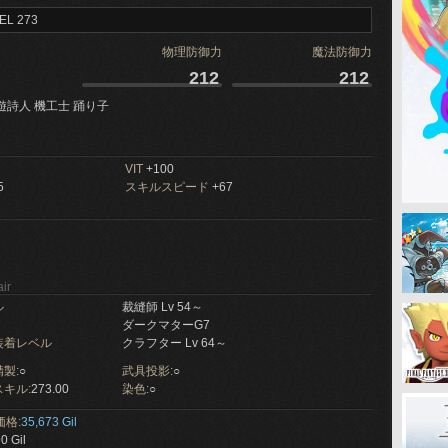
EL 273
物理防御力
魔法防御力
212
212
遊詩人 機工士 踊り子
VIT
+100
5
スキルスピード
+67
ir
ル
裁縫師 Lv 54～
ダークマターG7
装着レベル
クラフター Lv 64～
製:
○
武具投影:
○
キル:
273.00
染色:
○
価格:
35,673 Gil
0 Gil