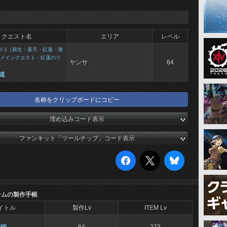
クエスト名
エリア
レベル
ト1（新生・蒼天・紅蓮・漆
メインクエスト：紅蓮のリ
ヤンサ
64
道
名称をクリップボードにコピー
埋め込みコード表示
ファンキット「ツールチップ」コード表示
テムの製作手帳
イトル
製作Lv
ITEM Lv