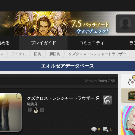
始める
プレイガイド
コミュニティ
ラ
ス
アイテム
防具
脚防具
クズクロス・レンジャートラウザー
エオルゼアデータベース
Version:Patch 7.55
クズクロス・レンジャートラウザー

脚防具
0
1