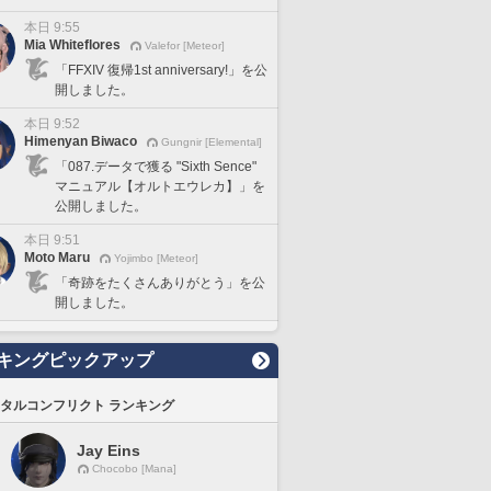
本日 9:55
Mia Whiteflores
Valefor [Meteor]
「FFXIV 復帰1st anniversary!」を公
開しました。
本日 9:52
Himenyan Biwaco
Gungnir [Elemental]
「087.データで獲る "Sixth Sence"
マニュアル【オルトエウレカ】」を
公開しました。
本日 9:51
Moto Maru
Yojimbo [Meteor]
「奇跡をたくさんありがとう」を公
開しました。
キングピックアップ
タルコンフリクト ランキング
Jay Eins
Chocobo [Mana]