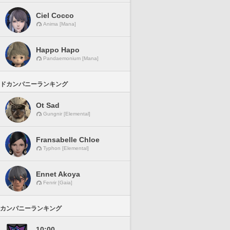
Ciel Cocco
Anima [Mana]
Happo Hapo
Pandaemonium [Mana]
ドカンパニーランキング
Ot Sad
Gungnir [Elemental]
Fransabelle Chloe
Typhon [Elemental]
Ennet Akoya
Fenrir [Gaia]
カンパニーランキング
10:00