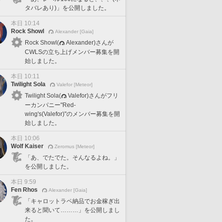
タバレあり)」を公開しました。
本日 10:14
Rock Showl
Alexander [Gaia]
Rock Showl(
Alexander)さんが
CWLSの立ち上げメンバー募集を開
始しました。
本日 10:11
Twilight Sola
Valefor [Meteor]
Twilight Sola(
Valefor)さんがフリ
ーカンパニー"Red-
wing's(Valefor)"のメンバー募集を開
始しました。
本日 10:06
Wolf Kaiser
Zeromus [Meteor]
「あ、でたでた。そんなるよね。」
を公開しました。
本日 9:59
Fen Rhos
Alexander [Gaia]
「キャロットラペ納品でお金稼ぎ出
来ると聞いて………」を公開しまし
た。