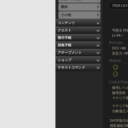
ITEM LEV
素材
その他
コンテンツ
クエスト
弓術士 吟
Lv 64～
製作手帳
Bonuses
採集手帳
DEX
+96
アチーブメント
意思力
+9
ショップ
Materia
テキストコマンド
Craft & Repa
修理レベ
修理資材
マテリア
マテリア精
分解適正ス
SHOP販売
買取価格:
59