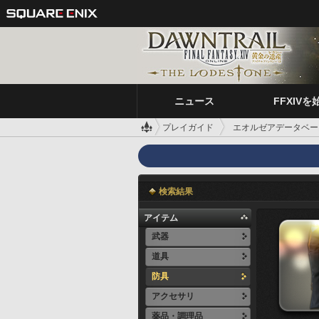
ニュース
FFXIVを
プレイガイド
エオルゼアデータベー
検索結果
アイテム
武器
道具
防具
アクセサリ
薬品・調理品