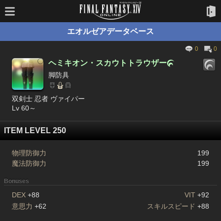
エオルゼアデータベース
0
0
ヘミキオン・スカウトトラウザー

脚防具
双剣士 忍者 ヴァイパー
Lv 60～
ITEM LEVEL 250
物理防御力
199
魔法防御力
199
Bonuses
DEX
+88
VIT
+92
意思力
+62
スキルスピード
+88