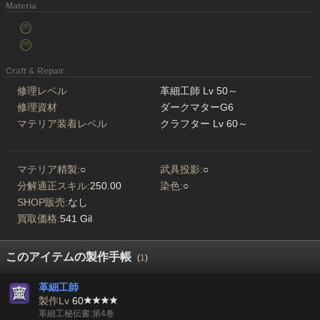
Materia
Craft & Repair
修理レベル
革細工師 Lv 50～
修理資材
ダークマターG6
マテリア装着レベル
クラフター Lv 60～
マテリア精製:
○
武具投影:
○
分解適正スキル:
250.00
染色:
○
SHOP販売:
なし
買取価格:
541 Gil
このアイテムの製作手帳
(
1
)
革細工師
製作Lv
60
革細工秘伝書:第4巻