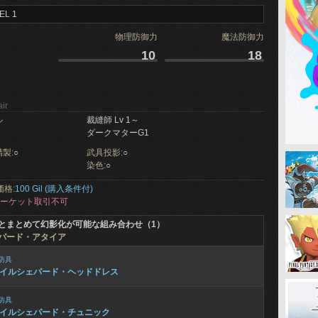
EL 1
物理防御力
魔法防御力
10
18
ir
ル
裁縫師 Lv 1～
ダークマターG1
製:
○
武具投影:
○
染色:
○
価格:
100 Gil (購入条件付)
ーケット取引不可
とまとめて幻影化が可能な組み合わせ（1）
パード・アタイア
防具
イルシェパード・ヘッドドレス
防具
イルシェパード・チュニック