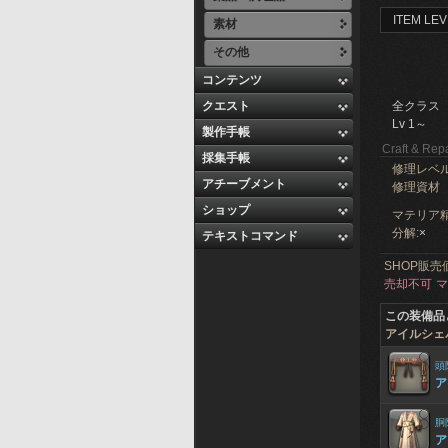
ITEM LEV
素材
その他
コンテンツ
クエスト
全クラス
Lv 1～
製作手帳
Craft & Repa
採集手帳
修理レベ
アチーブメント
修理資材
ショップ
マテリア精
分解:
×
テキストコマンド
SHOP販売
売却不可
マ
この装備品
アイルシェ
頭
ア
胴
ア