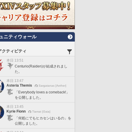
ュニティウォール
アクティビティ
本日 13:51
Centurio(Raiden)が結成されまし
た。
本日 13:47
Asteria Themis
Sargatanas [Aether]
「Everybody loves a comeback!」
を公開しました。
本日 13:45
Kyrie Fionn
Tiamat [Gaia]
「何処にでもヒカセンはいるの」を
公開しました。