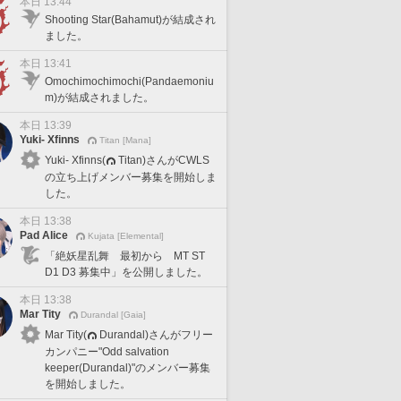
本日 13:44
Shooting Star(Bahamut)が結成され
ました。
本日 13:41
Omochimochimochi(Pandaemoniu
m)が結成されました。
本日 13:39
Yuki- Xfinns
Titan [Mana]
Yuki- Xfinns(
Titan)さんがCWLS
の立ち上げメンバー募集を開始しま
した。
本日 13:38
Pad Alice
Kujata [Elemental]
「絶妖星乱舞 最初から MT ST
D1 D3 募集中」を公開しました。
本日 13:38
Mar Tity
Durandal [Gaia]
Mar Tity(
Durandal)さんがフリー
カンパニー"Odd salvation
keeper(Durandal)"のメンバー募集
を開始しました。