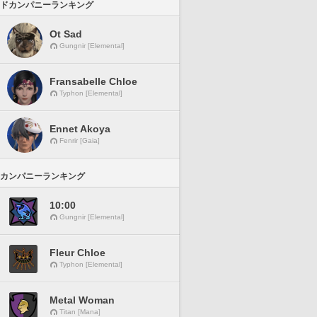
ドカンパニーランキング
Ot Sad
Gungnir [Elemental]
Fransabelle Chloe
Typhon [Elemental]
Ennet Akoya
Fenrir [Gaia]
カンパニーランキング
10:00
Gungnir [Elemental]
Fleur Chloe
Typhon [Elemental]
Metal Woman
Titan [Mana]