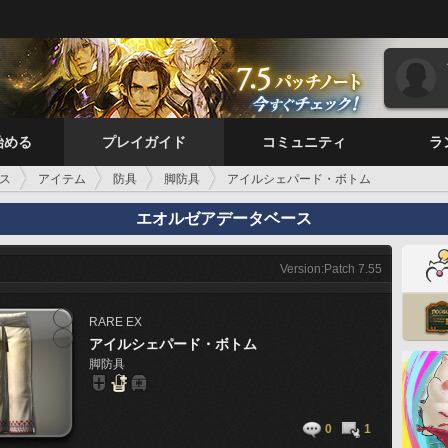
始める
プレイガイド
コミュニティ
ラ
ス
アイテム
防具
脚防具
アイルシェパード・ボトム
エオルゼアデータベース
Version:Patch 7.55
RARE
EX
アイルシェパード・ボトム
脚防具
0
1