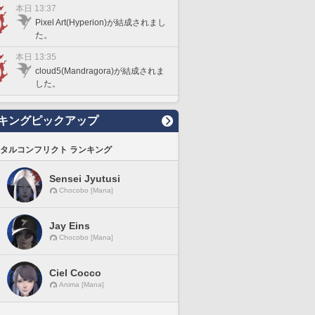
本日 13:37
Pixel Art(Hyperion)が結成されまし
た。
本日 13:35
cloud5(Mandragora)が結成されま
した。
キングピックアップ
タルコンフリクト ランキング
Sensei Jyutusi
Chocobo [Mana]
Jay Eins
Chocobo [Mana]
Ciel Cocco
Anima [Mana]