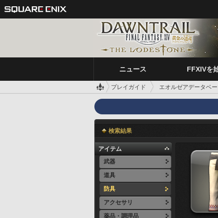
ニュース
FFXIVを
プレイガイド
エオルゼアデータベー
検索結果
アイテム
武器
道具
防具
アクセサリ
薬品・調理品