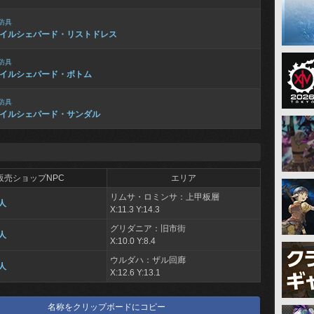
防具
イルシェパード・リストドレス
防具
イルシェパード・ボトム
防具
イルシェパード・サンダル
販売ショップNPC
エリア
リムサ・ロミンサ：上甲板層
人
X:11.3 Y:14.3
グリダニア：旧市街
人
X:10.0 Y:8.4
ウルダハ：ザル回廊
人
X:12.6 Y:13.1
名称をクリップボードにコピー