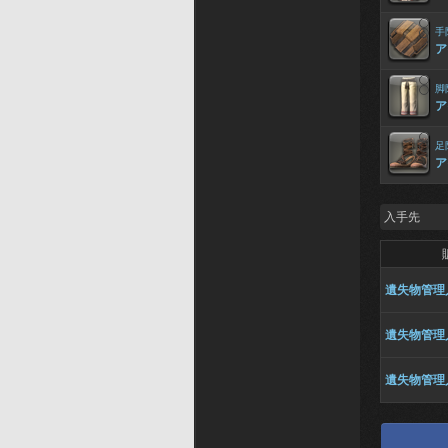
手
ア
脚
ア
足
ア
入手先
遺失物管理
遺失物管理
遺失物管理