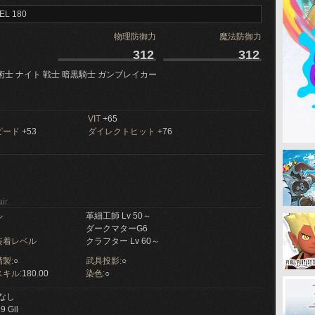
EL 180
物理防御力
魔法防御力
312
312
術士 ナイト 戦士 暗黒騎士 ガンブレイカー
VIT
+65
ピード
+53
ダイレクトヒット
+76
ir
ル
革細工師 Lv 50～
ダークマターG6
装着レベル
クラフター Lv 60～
製:
○
武具投影:
○
キル:
180.00
染色:
○
なし
9 Gil