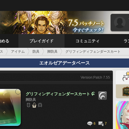
始める
プレイガイド
コミュニティ
ラ
ス
アイテム
防具
脚防具
グリフィンディフェンダースカート
エオルゼアデータベース
Version:Patch 7.55
グリフィンディフェンダースカート

脚防具
6
7