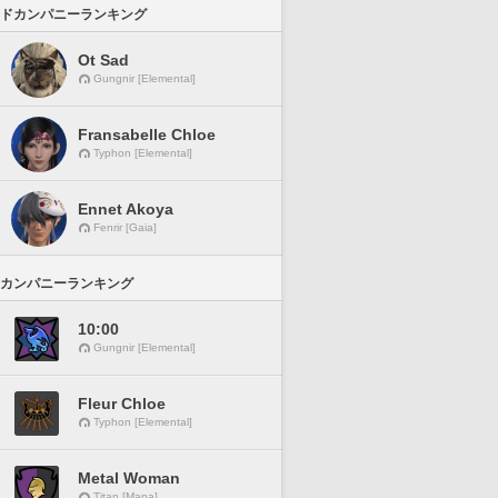
ドカンパニーランキング
Ot Sad
Gungnir [Elemental]
Fransabelle Chloe
Typhon [Elemental]
Ennet Akoya
Fenrir [Gaia]
カンパニーランキング
10:00
Gungnir [Elemental]
Fleur Chloe
Typhon [Elemental]
Metal Woman
Titan [Mana]