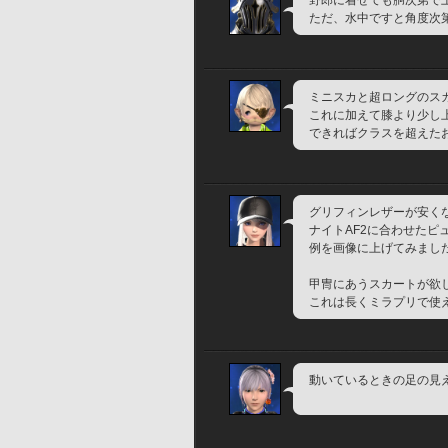
野郎に着せても胴次第で
ただ、水中ですと角度次第
ミニスカと超ロングのス
これに加えて膝より少し
できればクラスを超えた
グリフィンレザーが安く
ナイトAF2に合わせたピ
例を画像に上げてみまし
甲冑にあうスカートが欲
これは長くミラプリで使
動いているときの足の見