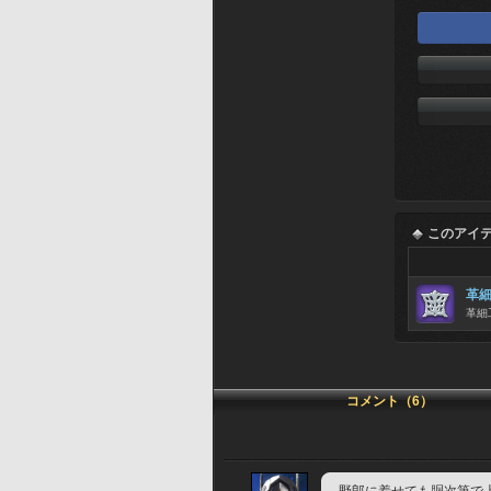
このアイ
革
革細
コメント（6）