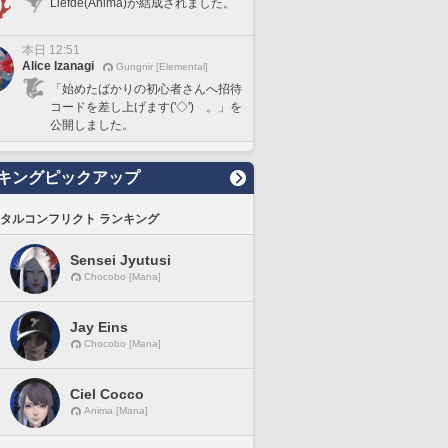
Liefde(Anima)が結成されました。
本日 12:51
Alice Izanagi
Gungnir [Elemental]
「始めたばかりの初心者さんへ招待
コードを差し上げます('◇')ゞ。」を
公開しました。
キングピックアップ
タルコンフリクト ランキング
Sensei Jyutusi
Chocobo [Mana]
Jay Eins
Chocobo [Mana]
Ciel Cocco
Anima [Mana]