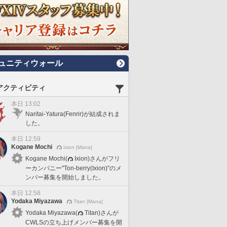
ュニティウォール
アクティビティ
本日 13:02
Naritai-Yatura(Fenrir)が結成されま
した。
本日 12:59
Kogane Mochi
Ixion [Mana]
Kogane Mochi(
Ixion)さんがフリ
ーカンパニー"Ton-berry(Ixion)"のメ
ンバー募集を開始しました。
本日 12:58
Yodaka Miyazawa
Titan [Mana]
Yodaka Miyazawa(
Titan)さんが
CWLSの立ち上げメンバー募集を開