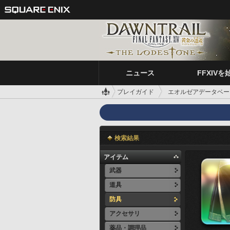
ニュース
FFXIVを
プレイガイド
エオルゼアデータベー
検索結果
アイテム
武器
道具
防具
アクセサリ
薬品・調理品