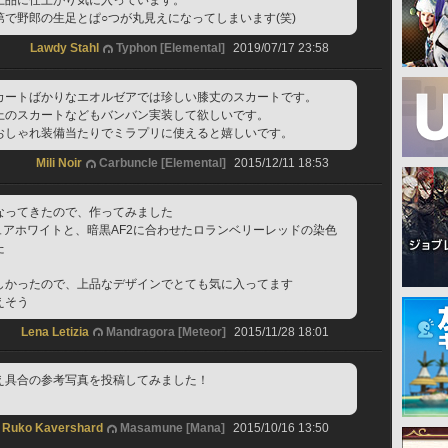
上品に仕上がり気に入っています。
で野郎の生足とぱ○つが丸見えになってしまいます(笑)
Lawdy Stahl
Typhon [Elemental]
2019/07/17 23:58
カートばかりなエオルゼアでは珍しい膝丈のスカートです。
上のスカートなどもバンバン実装して欲しいです。
おしゃれ装備当たりでミラプリに使えると嬉しいです。
Mili Noir
Carbuncle [Elemental]
2015/12/11 18:53
なってきたので、作ってみました
ュアホワイトと、暗黒AF2に合わせたロランベリーレッドの染色
た
しかったので、上品なデザインでとても気に入ってます
えそう
Lena Letizia
Mandragora [Meteor]
2015/11/28 18:01
え具合の参考写真を投稿してみました！
Ruko Kavershard
Masamune [Mana]
2015/10/16 13:50