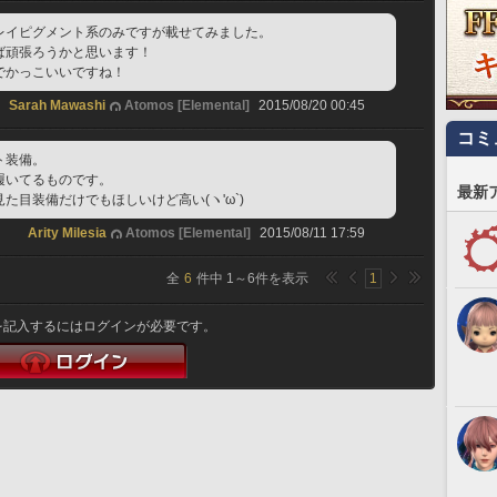
レイピグメント系のみですが載せてみました。
ば頑張ろうかと思います！
でかっこいいですね！
Sarah Mawashi
Atomos [Elemental]
2015/08/20 00:45
コミ
ト装備。
履いてるものです。
最新
た目装備だけでもほしいけど高い(ヽ'ω`)
Arity Milesia
Atomos [Elemental]
2015/08/11 17:59
全
6
件中
1
～
6
件を表示
1
を記入するにはログインが必要です。