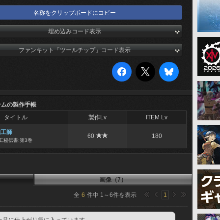
名称をクリップボードにコピー
埋め込みコード表示
ファンキット「ツールチップ」コード表示
テムの製作手帳
タイトル
製作Lv
ITEM Lv
細工師
60
180
工秘伝書:第3巻
画像（7）
全
6
件中
1
～
6
件を表示
1