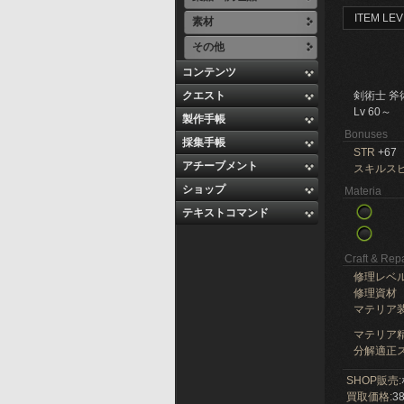
ITEM LEV
素材
その他
コンテンツ
クエスト
剣術士 斧
Lv 60～
製作手帳
Bonuses
採集手帳
STR
+67
アチーブメント
スキルス
ショップ
Materia
テキストコマンド
Craft & Repa
修理レベ
修理資材
マテリア
マテリア精
分解適正ス
SHOP販売:
買取価格:
38