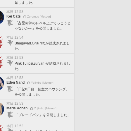
始しました。
本日 12:58
Kei Cats
Zeromus [Meteor]
「占星術師のレベル上げてっこうじ
ゃないか～」を公開しました。
本日 12:54
Bhagavad.Gita(Ifrit)が結成されまし
た。
本日 12:53
Pink Tulips(Zurvan)が結成されまし
た。
本日 12:53
Eden Nand
Yojimbo [Meteor]
「日記8日目：個室のハウジング」
を公開しました。
本日 12:53
Marie Ronan
Yojimbo [Meteor]
「ブレードバン」を公開しました。
本日 12:52