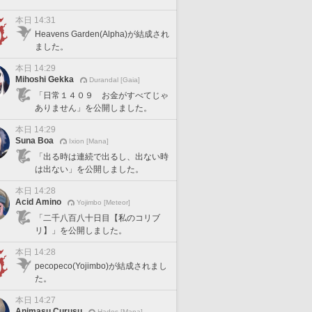
本日 14:31
Heavens Garden(Alpha)が結成され
ました。
本日 14:29
Mihoshi Gekka
Durandal [Gaia]
「日常１４０９ お金がすべてじゃ
ありません」を公開しました。
本日 14:29
Suna Boa
Ixion [Mana]
「出る時は連続で出るし、出ない時
は出ない」を公開しました。
本日 14:28
Acid Amino
Yojimbo [Meteor]
「二千八百八十日目【私のコリブ
リ】」を公開しました。
本日 14:28
pecopeco(Yojimbo)が結成されまし
た。
本日 14:27
Animasu Curusu
Hades [Mana]