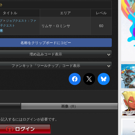
ト
タイトル
エリア
レベル
ブ
>
ジョブクエスト：ファ
子クエスト
リムサ・ロミンサ
60
来
名称をクリップボードにコピー
埋め込みコード表示
ファンキット「ツールチップ」コード表示
画像（0）
を記入するにはログインが必要です。