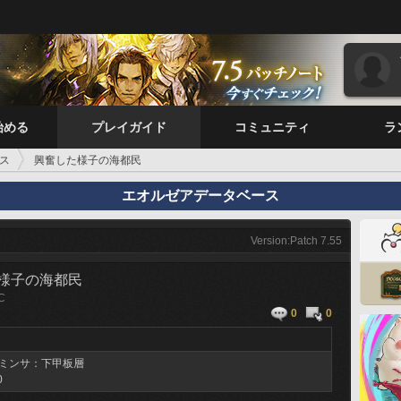
始める
プレイガイド
コミュニティ
ラ
ス
興奮した様子の海都民
エオルゼアデータベース
Version:Patch 7.55
様子の海都民
C
0
0
ミンサ：下甲板層
0