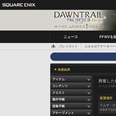
ニュース
FFXIVを
プレイガイド
エオルゼアデータベー
検索結果
アイテム
興奮した
コンテンツ
イベントNP
クエスト
配置場所
製作手帳
リムサ・ロ
採集手帳
X:9.8 Y:12.
アチーブメント