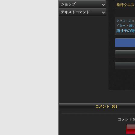
ショップ
発行クエス
テキストコマンド
クラス・ジョ
イター
>
踊り
踊り子の到
コメント（0）
コメント