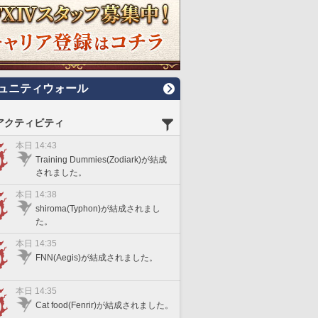
ュニティウォール
アクティビティ
本日 14:43
Training Dummies(Zodiark)が結成
されました。
本日 14:38
shiroma(Typhon)が結成されまし
た。
本日 14:35
FNN(Aegis)が結成されました。
本日 14:35
Cat food(Fenrir)が結成されました。