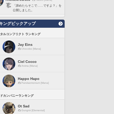
「諦めたらそこで……ですよ？」を
公開しました。
キングピックアップ
タルコンフリクト ランキング
Jay Eins
Chocobo [Mana]
Ciel Cocco
Anima [Mana]
Happo Hapo
Pandaemonium [Mana]
ドカンパニーランキング
Ot Sad
Gungnir [Elemental]