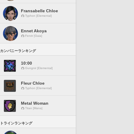
Fransabelle Chloe
Typhon [Elemental]
Ennet Akoya
Fenrir [Gaia]
カンパニーランキング
10:00
Gungnir [Elemental]
Fleur Chloe
Typhon [Elemental]
Metal Woman
Titan [Mana]
トラインランキング