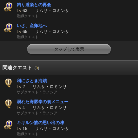
釣り道楽との再会
Lv
63
リムサ・ロミンサ
漁師クエスト
いざ、産卵地へ
Lv
65
リムサ・ロミンサ
漁師クエスト
タップして表示
関連クエスト
(
9
)
利にさとき海賊
Lv
2
リムサ・ロミンサ
サブクエスト：ラノシア
溺れた海豚亭の裏メニュー
Lv
4
リムサ・ロミンサ
サブクエスト：ラノシア
キキルン族の思い出の味
Lv
15
リムサ・ロミンサ
漁師クエスト