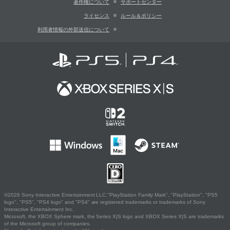
著作権について
サポートセンター
ライセンス
ルール＆ポリシー
利用者情報の外部送信について
©2026 Sony Interactive Entertainment LLC."PlayStation Family Mark", "PlayStation", "PS5
logo", "PS5", "PS4 logo" and "PS4" are registered trademarks or trademarks of Sony
Interactive Entertainment Inc.
Microsoft, the XBOX Sphere mark, the Series X|S logo and XBOX Series X|S are trademarks
of the Microsoft group of companies.