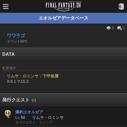
エオルゼアデータベース
0
2
ワワラゴ
イベントNPC
DATA
配置場所
リムサ・ロミンサ：下甲板層
X:8.1 Y:15.2
発行クエスト
(
5
)
爆釣エオルゼア
Lv
50
リムサ・ロミンサ
サブクエスト：ラノシア