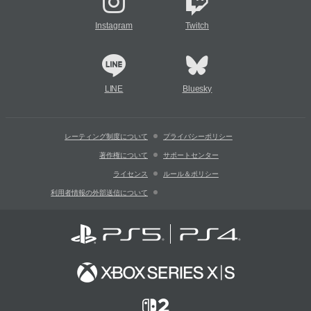
Instagram
Twitch
LINE
Bluesky
レーティング制度について
プライバシーポリシー
著作権について
サポートセンター
ライセンス
ルール＆ポリシー
利用者情報の外部送信について