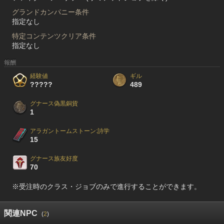
グランドカンパニー条件
指定なし
特定コンテンツクリア条件
指定なし
報酬
経験値
ギル
?????
489
グナース偽黒銅貨
1
アラガントームストーン:詩学
15
グナース族友好度
70
※受注時のクラス・ジョブのみで進行することができます。
関連NPC
(
2
)