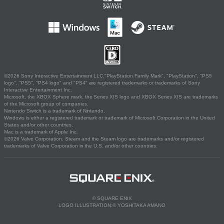
©2026 Sony Interactive Entertainment LLC."PlayStation Family Mark", "PlayStation", "PS5
logo", "PS5", "PS4 logo" and "PS4" are registered trademarks or trademarks of Sony
Interactive Entertainment Inc.
Microsoft, the XBOX Sphere mark, the Series X|S logo and XBOX Series X|S are trademarks
of the Microsoft group of companies.
Nintendo Switch is a trademark of Nintendo.
Windows is either a registered trademark or trademark of Microsoft Corporation in the United
States and/or other countries.
Mac is a trademark of Apple Inc.
©2026 Valve Corporation. Steam and the Steam logo are trademarks and/or registered
trademarks of Valve Corporation in the U.S. and/or other countries.
© SQUARE ENIX
LOGO ILLUSTRATION:© YOSHITAKA AMANO