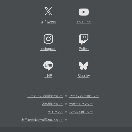
/
X
News
YouTube
Instagram
Twitch
LINE
Bluesky
レーティング制度について
プライバシーポリシー
著作権について
サポートセンター
ライセンス
ルール＆ポリシー
利用者情報の外部送信について