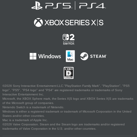
©2026 Sony Interactive Entertainment LLC."PlayStation Family Mark", "PlayStation", "PS5
logo", "PS5", "PS4 logo" and "PS4" are registered trademarks or trademarks of Sony
Interactive Entertainment Inc.
Microsoft, the XBOX Sphere mark, the Series X|S logo and XBOX Series X|S are trademarks
of the Microsoft group of companies.
Nintendo Switch is a trademark of Nintendo.
Windows is either a registered trademark or trademark of Microsoft Corporation in the United
States and/or other countries.
Mac is a trademark of Apple Inc.
©2026 Valve Corporation. Steam and the Steam logo are trademarks and/or registered
trademarks of Valve Corporation in the U.S. and/or other countries.