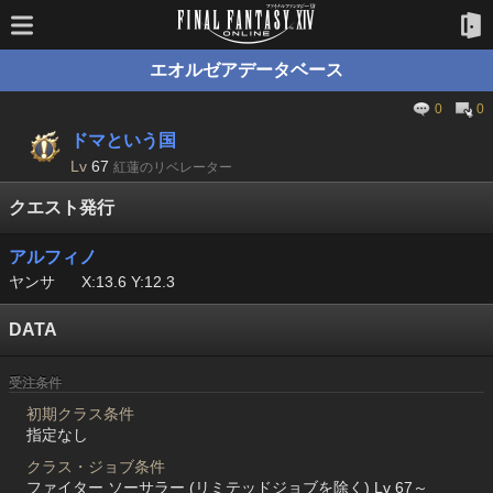
エオルゼアデータベース
0
0
ドマという国
Lv
67
紅蓮のリベレーター
クエスト発行
アルフィノ
ヤンサ
X:13.6 Y:12.3
DATA
受注条件
初期クラス条件
指定なし
クラス・ジョブ条件
ファイター ソーサラー (リミテッドジョブを除く) Lv 67～