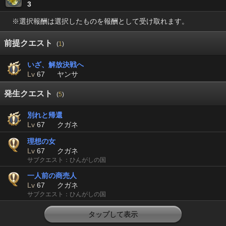
3
※選択報酬は選択したものを報酬として受け取れます。
前提クエスト
(
1
)
いざ、解放決戦へ
Lv
67
ヤンサ
発生クエスト
(
5
)
別れと帰還
Lv
67
クガネ
理想の女
Lv
67
クガネ
サブクエスト：ひんがしの国
一人前の商売人
Lv
67
クガネ
サブクエスト：ひんがしの国
タップして表示