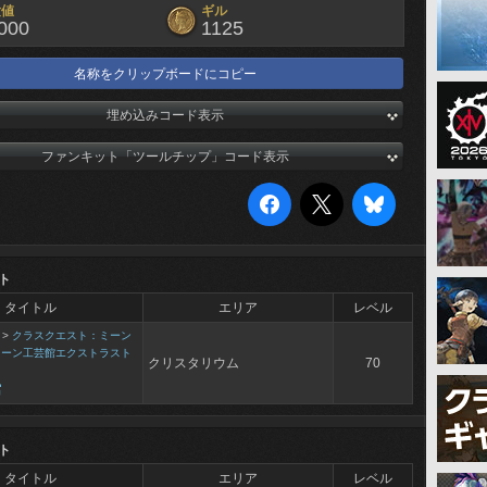
験値
ギル
000
1125
名称をクリップボードにコピー
埋め込みコード表示
ファンキット「ツールチップ」コード表示
ト
タイトル
エリア
レベル
>
クラスクエスト：ミーン
ミーン工芸館エクストラスト
クリスタリウム
70
館
ト
タイトル
エリア
レベル