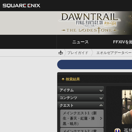
ニュース
FFXIVを
プレイガイド
エオルゼアデータベー
検索結果
アイテム
コンテンツ
クエスト
メインクエスト1（新
生・蒼天・紅蓮・漆
黒・暁月）
孤
メインクエスト2（黄