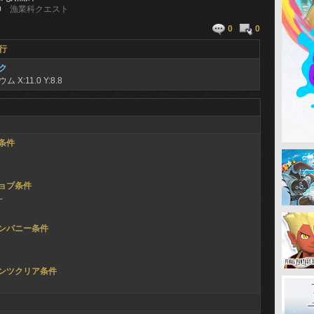
0
漁業科クエスト
0
0
行
ク
リウム
X:11.0 Y:8.8
条件
ョブ条件
～
ンパニー条件
ンツクリア条件