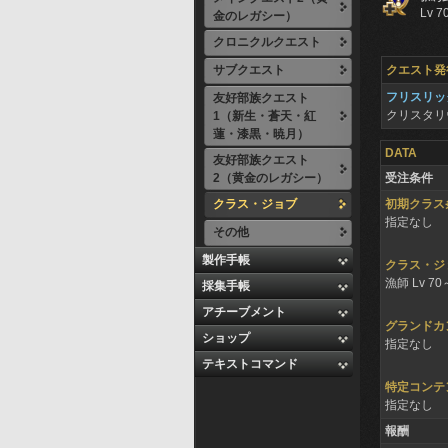
Lv 7
金のレガシー）
クロニクルクエスト
サブクエスト
クエスト発
フリスリッ
友好部族クエスト
クリスタ
1（新生・蒼天・紅
蓮・漆黒・暁月）
DATA
友好部族クエスト
2（黄金のレガシー）
受注条件
クラス・ジョブ
初期クラス
指定なし
その他
製作手帳
クラス・ジ
漁師 Lv 70
採集手帳
アチーブメント
グランドカ
ショップ
指定なし
テキストコマンド
特定コンテ
指定なし
報酬