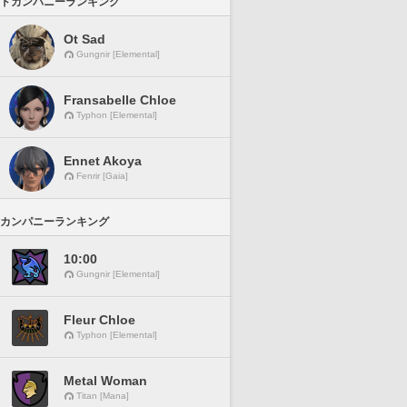
ドカンパニーランキング
Ot Sad
Gungnir [Elemental]
Fransabelle Chloe
Typhon [Elemental]
Ennet Akoya
Fenrir [Gaia]
カンパニーランキング
10:00
Gungnir [Elemental]
Fleur Chloe
Typhon [Elemental]
Metal Woman
Titan [Mana]