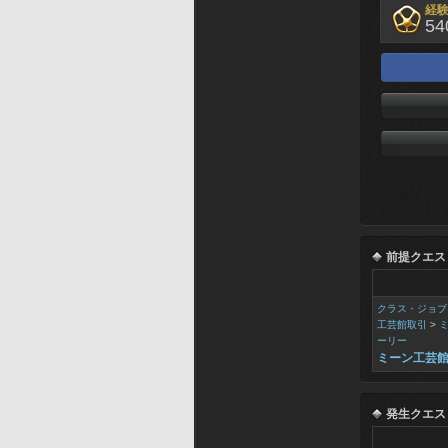
経
54
前提クエス
クラス・ジョブ
工芸館取引
>
ーリー
ミーン工芸
発生クエス