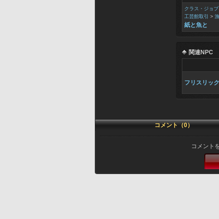
クラス・ジョブ
工芸館取引
>
紙と魚と
関連NPC
フリスリッ
コメント（0）
コメント