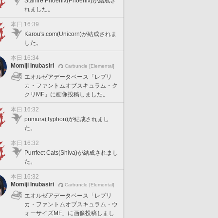
Starfire Phoenix(Phoenix)が結成さ
れました。
本日 16:39
Karou's.com(Unicorn)が結成されま
した。
本日 16:34
Momiji Inubasiri
Carbuncle [Elemental]
エオルゼアデータベース「レプリ
カ・ファントムオブスキュラム・ク
クリMF」に画像投稿しました。
本日 16:32
primura(Typhon)が結成されまし
た。
本日 16:32
Purrfect Cats(Shiva)が結成されまし
た。
本日 16:32
Momiji Inubasiri
Carbuncle [Elemental]
エオルゼアデータベース「レプリ
カ・ファントムオブスキュラム・ウ
ォーサイズMF」に画像投稿しまし