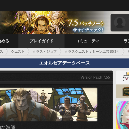
始める
プレイガイド
コミュニティ
ラ
ス
クエスト
クラス・ジョブ
クラスクエスト：ミーン工芸館取引
エオルゼアデータベース
Version:Patch 7.55
独な漁師