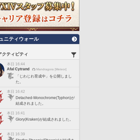
ュニティウォール
アクティビティ
本日 16:44
Afal Cytrand
Mandragora [Meteor]
「じわじわ育成中」を公開しまし
た。
本日 16:42
Detached-Monochrome(Typhon)が
結成されました。
本日 16:41
Glory(Kraken)が結成されました。
本日 16:39