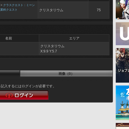
>
クラスクエスト：ミーン
漁業科クエスト
クリスタリウム
75
名前
エリア
クリスタリウム
ク
X:9.9 Y:5.7
画像（0）
を記入するにはログインが必要です。