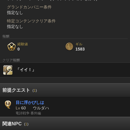
グランドカンパニー条件
指定なし
特定コンテンツクリア条件
指定なし
報酬
経験値
ギル
0
1583
クリア報酬
「イイ！」
前提クエスト
(
1
)
目に浮かびしは
Lv
60
ウルダハ
竜詩戦争 番外編
関連NPC
(
1
)