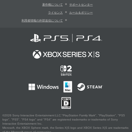
著作権について
サポートセンター
ライセンス
ルール＆ポリシー
利用者情報の外部送信について
©2026 Sony Interactive Entertainment LLC."PlayStation Family Mark", "PlayStation", "PS5
logo", "PS5", "PS4 logo" and "PS4" are registered trademarks or trademarks of Sony
Interactive Entertainment Inc.
Microsoft, the XBOX Sphere mark, the Series X|S logo and XBOX Series X|S are trademarks
of the Microsoft group of companies.