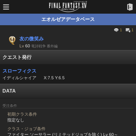
エオルゼアデータベース
1
1
友の微笑み
Lv
60
竜詩戦争 番外編
クエスト発行
スローフィクス
イディルシャイア
X:7.5 Y:6.5
DATA
受注条件
初期クラス条件
指定なし
クラス・ジョブ条件
ファイター ソーサラー (リミテッドジョブを除く) Lv 60～