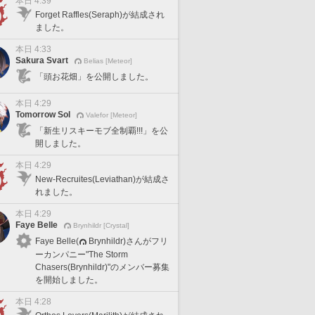
本日 4:39
Forget Raffles(Seraph)が結成され
ました。
本日 4:33
Sakura Svart
Belias [Meteor]
「頭お花畑」を公開しました。
本日 4:29
Tomorrow Sol
Valefor [Meteor]
「新生リスキーモブ全制覇!!!」を公
開しました。
本日 4:29
New-Recruites(Leviathan)が結成さ
れました。
本日 4:29
Faye Belle
Brynhildr [Crystal]
Faye Belle(
Brynhildr)さんがフリ
ーカンパニー"The Storm
Chasers(Brynhildr)"のメンバー募集
を開始しました。
本日 4:28