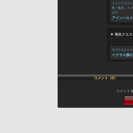
メインクエスト
黒・暁月）
>
ゼア
アインハル
発生クエス
サブクエスト
イクサル族
コメント（0）
コメント