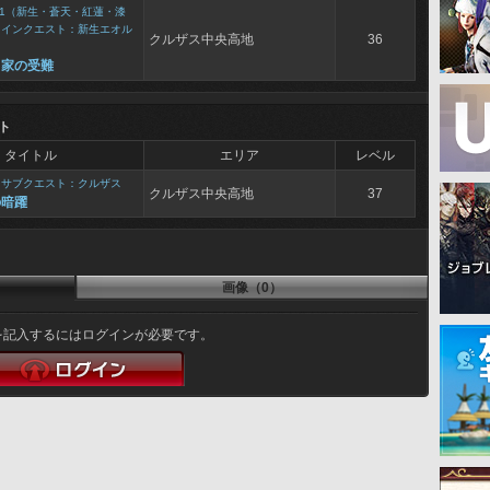
1（新生・蒼天・紅蓮・漆
メインクエスト：新生エオル
クルザス中央高地
36
ト家の受難
ト
タイトル
エリア
レベル
>
サブクエスト：クルザス
クルザス中央高地
37
の暗躍
画像（0）
を記入するにはログインが必要です。