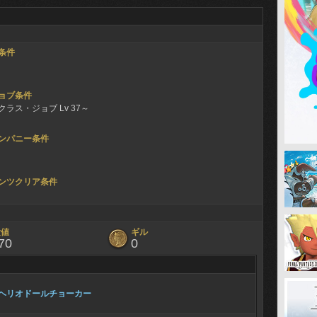
条件
ョブ条件
ラス・ジョブ Lv 37～
ンパニー条件
ンツクリア条件
験値
ギル
70
0
ヘリオドールチョーカー