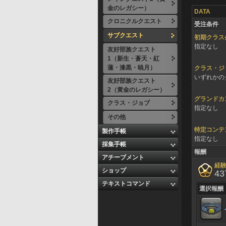
金のレガシー）
DATA
クロニクルクエスト
受注条件
サブクエスト
初期クラス
指定なし
友好部族クエスト
1（新生・蒼天・紅
蓮・漆黒・暁月）
クラス・ジ
いずれかのク
友好部族クエスト
2（黄金のレガシー）
グランドカ
クラス・ジョブ
指定なし
その他
特定コンテ
製作手帳
指定なし
採集手帳
報酬
アチーブメント
経
ショップ
43
テキストコマンド
選択報酬