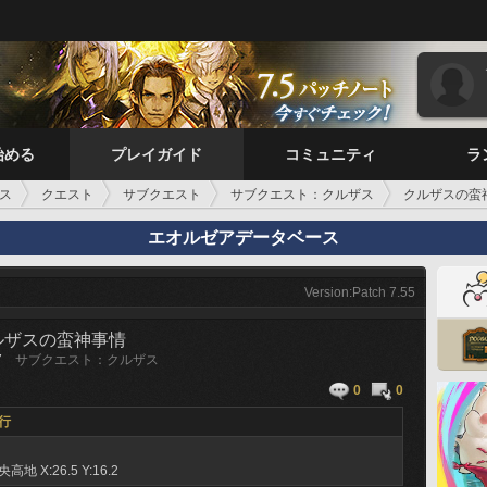
始める
プレイガイド
コミュニティ
ラ
ス
クエスト
サブクエスト
サブクエスト：クルザス
クルザスの蛮
エオルゼアデータベース
Version:Patch 7.55
ルザスの蛮神事情
7
サブクエスト：クルザス
0
0
行
央高地
X:26.5 Y:16.2