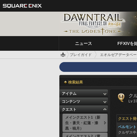
ニュース
FFXIVを
プレイガイド
エオルゼアデータベー
検索結果
アイテム
ク
Lv 3
コンテンツ
クエスト
メインクエスト1（新
クエスト発
生・蒼天・紅蓮・漆
ベルモント
黒・暁月）
クルザス中
メインクエスト2（黄