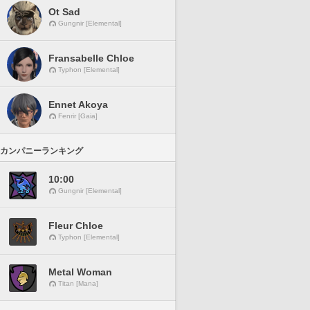
Ot Sad
Gungnir [Elemental]
Fransabelle Chloe
Typhon [Elemental]
Ennet Akoya
Fenrir [Gaia]
カンパニーランキング
10:00
Gungnir [Elemental]
Fleur Chloe
Typhon [Elemental]
Metal Woman
Titan [Mana]