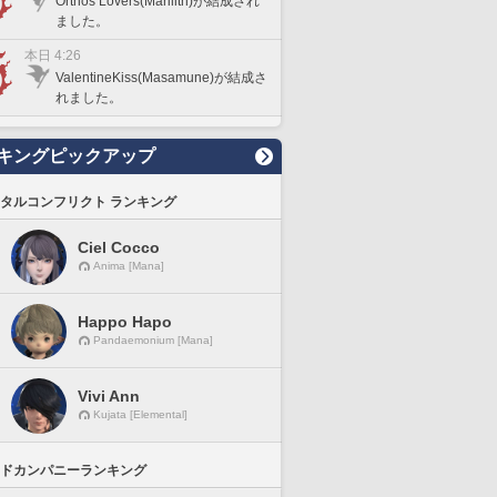
Orthos Lovers(Marilith)が結成され
ました。
本日 4:26
ValentineKiss(Masamune)が結成さ
れました。
キングピックアップ
タルコンフリクト ランキング
Ciel Cocco
Anima [Mana]
Happo Hapo
Pandaemonium [Mana]
Vivi Ann
Kujata [Elemental]
ドカンパニーランキング