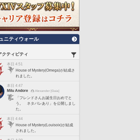
ュニティウォール
アクティビティ
本日 4:51
House of Mystery(Omega)が結成さ
れました。
本日 4:47
Milu Andore
Alexander [Gaia]
「フレンドさんお誕生日おめでと
う。 ネタバレあり」を公開しまし
た。
本日 4:44
House of Mystery(Louisoix)が結成
されました。