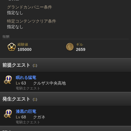
グランドカンパニー条件
指定なし
特定コンテンツクリア条件
指定なし
報酬
経験値
ギル
105000
2659
前提クエスト
(
1
)
眠れる猛竜
Lv
63
クルザス中央高地
竜騎士クエスト
発生クエスト
(
1
)
漆黒の巨竜
Lv
68
クガネ
竜騎士クエスト