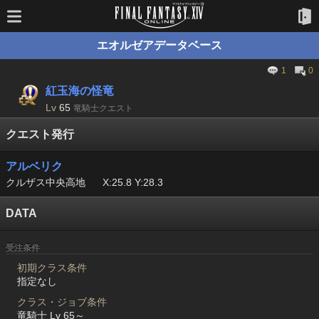
エオルゼアデータベース
1
0
紅玉海の怪竜
Lv
65
竜騎士クエスト
クエスト発行
アルベリク
クルザス中央高地
X:25.8 Y:28.3
DATA
受注条件
初期クラス条件
指定なし
クラス・ジョブ条件
竜騎士 Lv 65～