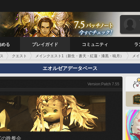
始める
プレイガイド
コミュニティ
ラ
ス
クエスト
メインクエスト1（新生・蒼天・紅蓮・漆黒・暁月）
メイ
エオルゼアデータベース
Version:Patch 7.55
宮の晩餐会