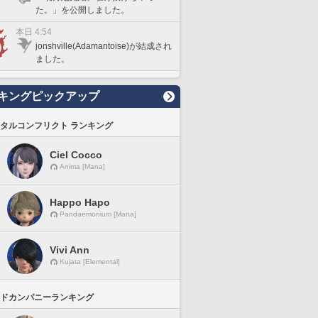
た。」を公開しました。
本日 4:54
jonshville(Adamantoise)が結成され
ました。
キングピックアップ
タルコンフリクト ランキング
Ciel Cocco
Anima [Mana]
Happo Hapo
Pandaemonium [Mana]
Vivi Ann
Kujata [Elemental]
ドカンパニーランキング