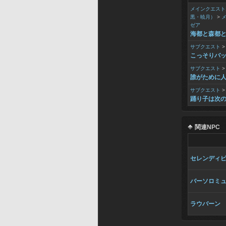
メインクエスト
黒・暁月）
>
ゼア
海都と森都
サブクエスト
こっそりバ
サブクエスト
誰がために
サブクエスト
踊り子は次
関連NPC
セレンディ
バーソロミ
ラウバーン