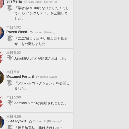
Siri Meria
Carbuncle [Elemental]
「学者もLv100になりました！そし
て7.0メインクリア！」を公開しま
した。
本日 5:02
Raven Weed
Unicorn [Meteor]
「2127日目：出会い厨よ目を覚ま
せ」を公開しました。
本日 5:02
Azlight(Ultima)が結成されました。
本日 5:01
Mezamel Fertaril
Ultima [Gaia]
「アルバムコレクション」を公開し
ました。
本日 5:00
demian(Siren)が結成されました。
本日 4:56
S'lee Pyhxis
Carbuncle [Elemental]
「暁月編完結。駆け抜けちゃっ