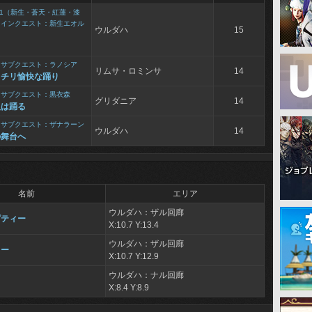
1（新生・蒼天・紅蓮・漆
メインクエスト：新生エオル
ウルダハ
15
と
>
サブクエスト：ラノシア
リムサ・ロミンサ
14
ッチリ愉快な踊り
>
サブクエスト：黒衣森
グリダニア
14
人は踊る
>
サブクエスト：ザナラーン
ウルダハ
14
の舞台へ
名前
エリア
ウルダハ：ザル回廊
ピティー
X:10.7 Y:13.4
ウルダハ：ザル回廊
ュー
X:10.7 Y:12.9
ウルダハ：ナル回廊
X:8.4 Y:8.9