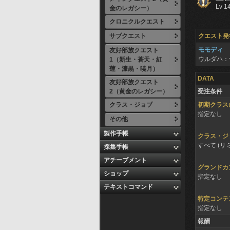
Lv 1
金のレガシー）
クロニクルクエスト
サブクエスト
クエスト発
モモディ
友好部族クエスト
ウルダハ：
1（新生・蒼天・紅
蓮・漆黒・暁月）
DATA
友好部族クエスト
2（黄金のレガシー）
受注条件
クラス・ジョブ
初期クラス
指定なし
その他
製作手帳
クラス・ジ
すべて (リ
採集手帳
アチーブメント
グランドカ
ショップ
指定なし
テキストコマンド
特定コンテ
指定なし
報酬