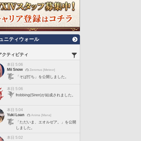
ュニティウォール
アクティビティ
本日 5:06
Mii Snow
Zeromus [Meteor]
「そば打ち」を公開しました。
本日 5:06
frobbing(Siren)が結成されました。
本日 5:04
Yuki Loan
Anima [Mana]
「ただいま、エオルゼア。」を公開
しました。
本日 5:02