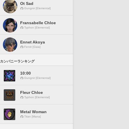
Ot Sad
Gungnir [Elemental]
Fransabelle Chloe
Typhon [Elemental]
Ennet Akoya
Fenrir [Gaia]
カンパニーランキング
10:00
Gungnir [Elemental]
Fleur Chloe
Typhon [Elemental]
Metal Woman
Titan [Mana]