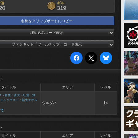
験値
ギル
20
319
名称をクリップボードにコピー
埋め込みコード表示
ファンキット「ツールチップ」コード表示
ト
タイトル
エリア
レベル
1（新生・蒼天・紅蓮・漆
メインクエスト：新生エオル
ウルダハ
14
えて
ト
タイトル
エリア
レベル