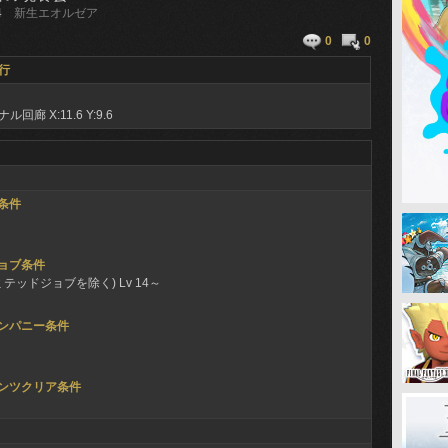
4
新生エオルゼア
0
0
行
ナル回廊
X:11.6 Y:9.6
条件
ョブ条件
ミテッドジョブを除く) Lv 14～
ンパニー条件
ンツクリア条件