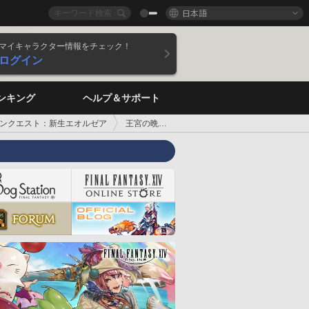
日本語
マイキャラクター情報をチェック！
ログイン
ンキング
ヘルプ＆サポート
ンクエスト：新生エオルゼア
王宮の晩餐会