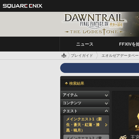
ニュース
FFXIVを
プレイガイド
エオルゼアデータベー
検索結果
アイテム
コンテンツ
クエスト
メインクエスト1（新
生・蒼天・紅蓮・漆
黒・暁月）
王
メインクエスト2（黄