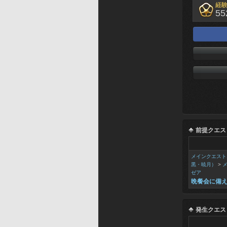
経
55
前提クエス
メインクエスト
黒・暁月）
>
ゼア
晩餐会に備
発生クエス