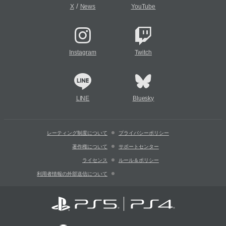
/
X
News
YouTube
Instagram
Twitch
LINE
Bluesky
レーティング制度について
プライバシーポリシー
著作権について
サポートセンター
ライセンス
ルール＆ポリシー
利用者情報の外部送信について