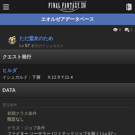
エオルゼアデータベース
0
1
ただ盟友のため
Lv
57
蒼天のイシュガルド
クエスト発行
ヒルダ
イシュガルド：下層
X:12.9 Y:11.4
DATA
受注条件
初期クラス条件
指定なし
クラス・ジョブ条件
ファイター ソーサラー (リミテッドジョブを除く) Lv 57～