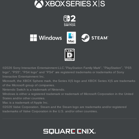
©2026 Sony Interactive Entertainment LLC."PlayStation Family Mark", "PlayStation", "PS5
logo", "PS5", "PS4 logo" and "PS4" are registered trademarks or trademarks of Sony
Interactive Entertainment Inc.
Microsoft, the XBOX Sphere mark, the Series X|S logo and XBOX Series X|S are trademarks
of the Microsoft group of companies.
Nintendo Switch is a trademark of Nintendo.
Windows is either a registered trademark or trademark of Microsoft Corporation in the United
States and/or other countries.
Mac is a trademark of Apple Inc.
©2026 Valve Corporation. Steam and the Steam logo are trademarks and/or registered
trademarks of Valve Corporation in the U.S. and/or other countries.