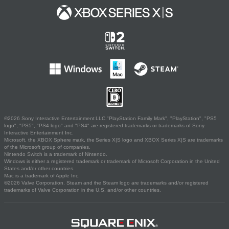
©2026 Sony Interactive Entertainment LLC."PlayStation Family Mark", "PlayStation", "PS5
logo", "PS5", "PS4 logo" and "PS4" are registered trademarks or trademarks of Sony
Interactive Entertainment Inc.
Microsoft, the XBOX Sphere mark, the Series X|S logo and XBOX Series X|S are trademarks
of the Microsoft group of companies.
Nintendo Switch is a trademark of Nintendo.
Windows is either a registered trademark or trademark of Microsoft Corporation in the United
States and/or other countries.
Mac is a trademark of Apple Inc.
©2026 Valve Corporation. Steam and the Steam logo are trademarks and/or registered
trademarks of Valve Corporation in the U.S. and/or other countries.