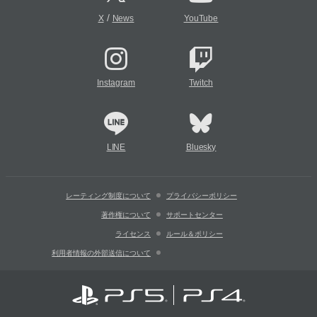
/
X
News
YouTube
Instagram
Twitch
LINE
Bluesky
レーティング制度について
プライバシーポリシー
著作権について
サポートセンター
ライセンス
ルール＆ポリシー
利用者情報の外部送信について