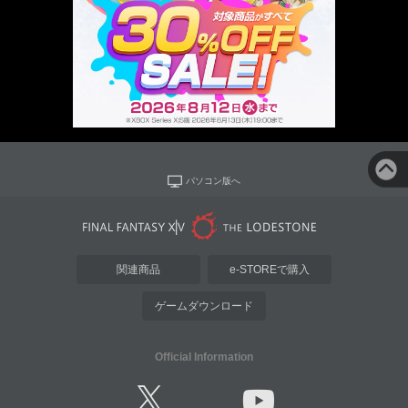
パソコン版へ
関連商品
e-STOREで購入
ゲームダウンロード
Official Information