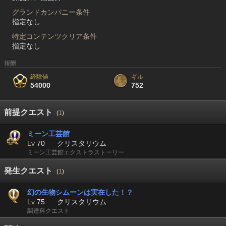
グランドカンパニー条件
指定なし
特定コンテンツクリア条件
指定なし
報酬
経験値
ギル
54000
752
前提クエスト
(
1
)
ミーン工芸館
Lv
70
クリスタリウム
ミーン工芸館エクストラストーリー
発生クエスト
(
1
)
幻の生物シムーンは実在した！？
Lv
75
クリスタリウム
調達科クエスト