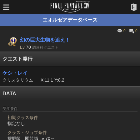
エオルゼアデータベース
0
0
幻の巨大生物を追え！
Lv
70
調達科クエスト
クエスト発行
ケシ・レイ
クリスタリウム
X:11.1 Y:8.2
DATA
受注条件
初期クラス条件
指定なし
クラス・ジョブ条件
採掘師、園芸師 Lv 70～