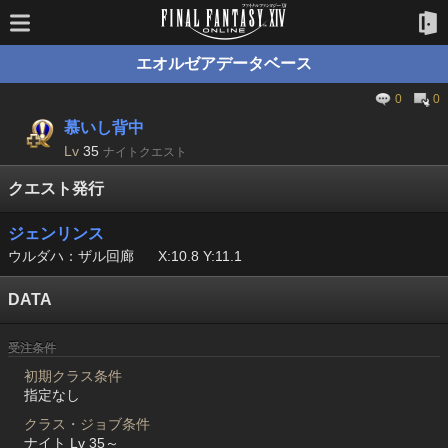
エオルゼアデータベース
0
0
慕いし背中
Lv
35
ナイトクエスト
クエスト発行
ジェンリンス
ウルダハ：ザル回廊
X:10.8 Y:11.1
DATA
受注条件
初期クラス条件
指定なし
クラス・ジョブ条件
ナイト Lv 35～