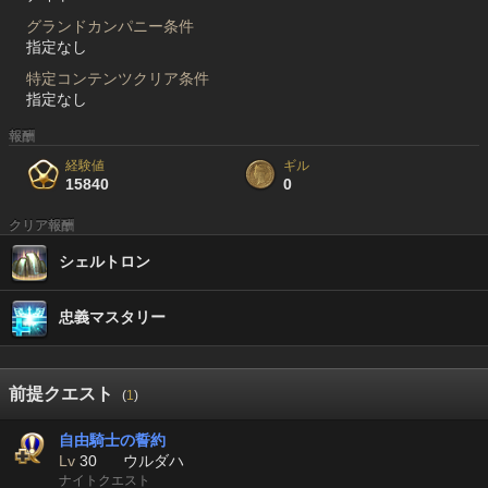
グランドカンパニー条件
指定なし
特定コンテンツクリア条件
指定なし
報酬
経験値
ギル
15840
0
クリア報酬
シェルトロン
忠義マスタリー
前提クエスト
(
1
)
自由騎士の誓約
Lv
30
ウルダハ
ナイトクエスト