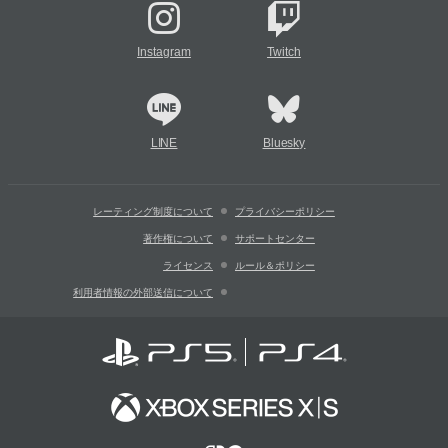
Instagram
Twitch
LINE
Bluesky
レーティング制度について
プライバシーポリシー
著作権について
サポートセンター
ライセンス
ルール＆ポリシー
利用者情報の外部送信について