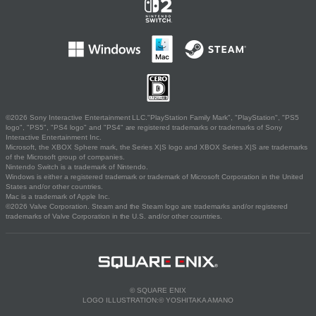
©2026 Sony Interactive Entertainment LLC."PlayStation Family Mark", "PlayStation", "PS5
logo", "PS5", "PS4 logo" and "PS4" are registered trademarks or trademarks of Sony
Interactive Entertainment Inc.
Microsoft, the XBOX Sphere mark, the Series X|S logo and XBOX Series X|S are trademarks
of the Microsoft group of companies.
Nintendo Switch is a trademark of Nintendo.
Windows is either a registered trademark or trademark of Microsoft Corporation in the United
States and/or other countries.
Mac is a trademark of Apple Inc.
©2026 Valve Corporation. Steam and the Steam logo are trademarks and/or registered
trademarks of Valve Corporation in the U.S. and/or other countries.
© SQUARE ENIX
LOGO ILLUSTRATION:© YOSHITAKA AMANO