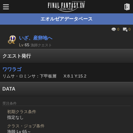
エオルゼアデータベース
0
0
いざ、産卵地へ
Lv
65
漁師クエスト
クエスト発行
ワワラゴ
リムサ・ロミンサ：下甲板層
X:8.1 Y:15.2
DATA
受注条件
初期クラス条件
指定なし
クラス・ジョブ条件
漁師 Lv 65～