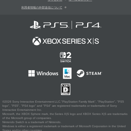
利用者情報の外部送信について
©2026 Sony Interactive Entertainment LLC."PlayStation Family Mark", "PlayStation", "PS5
logo", "PS5", "PS4 logo" and "PS4" are registered trademarks or trademarks of Sony
Interactive Entertainment Inc.
Microsoft, the XBOX Sphere mark, the Series X|S logo and XBOX Series X|S are trademarks
of the Microsoft group of companies.
Nintendo Switch is a trademark of Nintendo.
Windows is either a registered trademark or trademark of Microsoft Corporation in the United
States and/or other countries.