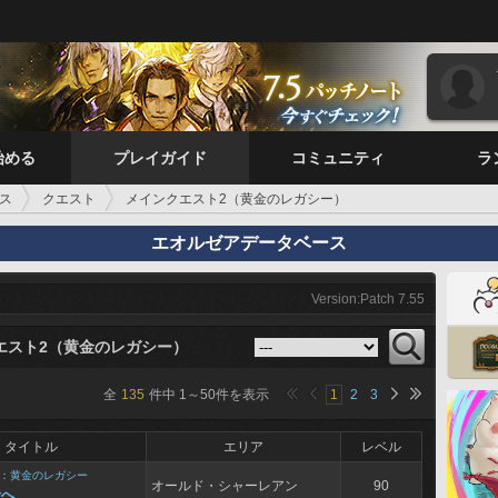
始める
プレイガイド
コミュニティ
ラ
ス
クエスト
メインクエスト2（黄金のレガシー）
エオルゼアデータベース
Version:Patch 7.55
エスト2（黄金のレガシー）
全
135
件中
1
～
50
件を表示
1
2
3
タイトル
エリア
レベル
：黄金のレガシー
オールド・シャーレアン
90
険へ