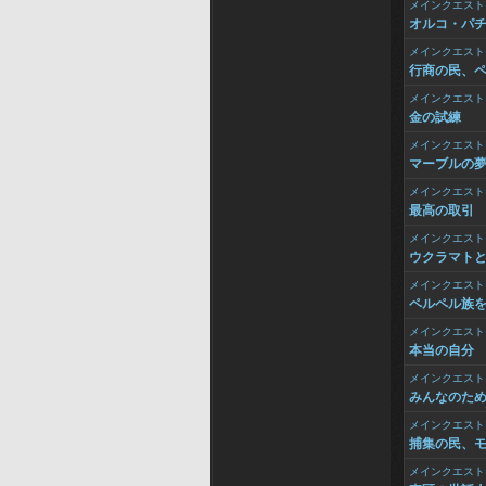
メインクエスト
オルコ・パ
メインクエスト
行商の民、
メインクエスト
金の試練
メインクエスト
マーブルの
メインクエスト
最高の取引
メインクエスト
ウクラマト
メインクエスト
ペルペル族
メインクエスト
本当の自分
メインクエスト
みんなのた
メインクエスト
捕集の民、
メインクエスト