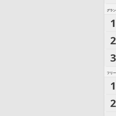
グラン
1
2
3
フリー
1
2