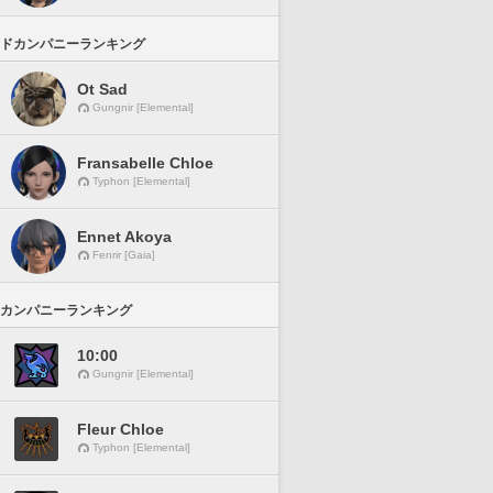
ドカンパニーランキング
Ot Sad
Gungnir [Elemental]
Fransabelle Chloe
Typhon [Elemental]
Ennet Akoya
Fenrir [Gaia]
カンパニーランキング
10:00
Gungnir [Elemental]
Fleur Chloe
Typhon [Elemental]