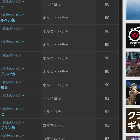
：黄金のレガシー
トライヨラ
90
チャ
：黄金のレガシー
オルコ・パチャ
90
ペルペル族
：黄金のレガシー
オルコ・パチャ
90
：黄金のレガシー
オルコ・パチャ
90
夢
：黄金のレガシー
オルコ・パチャ
90
：黄金のレガシー
オルコ・パチャ
90
とアルパカ
：黄金のレガシー
オルコ・パチャ
90
を知る
：黄金のレガシー
トライヨラ
91
：黄金のレガシー
トライヨラ
91
めに
：黄金のレガシー
コザマル・カ
92
モブリン族
：黄金のレガシー
コザマル・カ
92