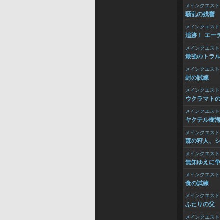
メインクエスト
騒乱の残響
メインクエスト
追跡！ エー
メインクエスト
最強のトラ
メインクエスト
封の試練
メインクエスト
ウクラマト
メインクエスト
ヤクテル樹
メインクエスト
森の狩人、
メインクエスト
無知ゆえに
メインクエスト
食の試練
メインクエスト
ふたりの父
メインクエスト