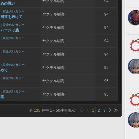
ヤクテル樹海
94
ための戦い
：黄金のレガシー
ヤクテル樹海
94
ク洞道を抜けて
：黄金のレガシー
ヤクテル樹海
94
マムージャ族
：黄金のレガシー
ヤクテル樹海
94
：黄金のレガシー
ヤクテル樹海
94
：黄金のレガシー
ヤクテル樹海
95
集めて
：黄金のレガシー
ヤクテル樹海
95
：黄金のレガシー
ヤクテル樹海
95
る路
全
135
件中
1
～
50
件を表示
1
2
3