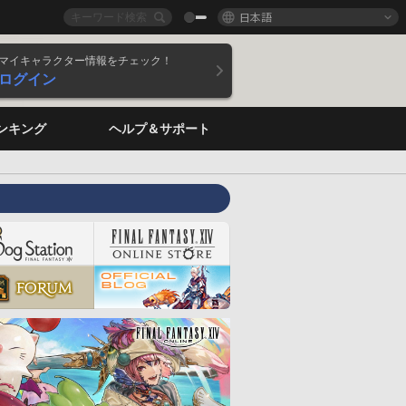
日本語
マイキャラクター情報をチェック！
ログイン
ンキング
ヘルプ＆サポート