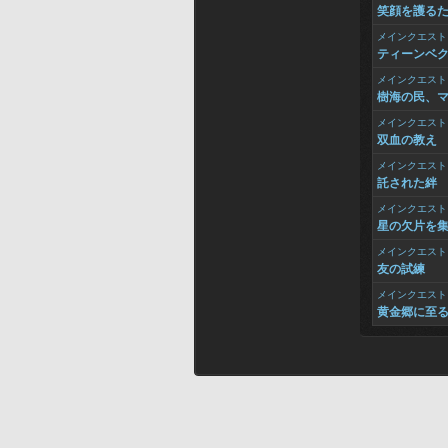
笑顔を護る
メインクエスト
ティーンベ
メインクエスト
樹海の民、
メインクエスト
双血の教え
メインクエスト
託された絆
メインクエスト
星の欠片を
メインクエスト
友の試練
メインクエスト
黄金郷に至