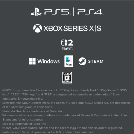
©2026 Sony Interactive Entertainment LLC."PlayStation Family Mark", "PlayStation", "PS5
logo", "PS5", "PS4 logo" and "PS4" are registered trademarks or trademarks of Sony
Interactive Entertainment Inc.
Microsoft, the XBOX Sphere mark, the Series X|S logo and XBOX Series X|S are trademarks
of the Microsoft group of companies.
Nintendo Switch is a trademark of Nintendo.
Windows is either a registered trademark or trademark of Microsoft Corporation in the United
States and/or other countries.
Mac is a trademark of Apple Inc.
©2026 Valve Corporation. Steam and the Steam logo are trademarks and/or registered
trademarks of Valve Corporation in the U.S. and/or other countries.