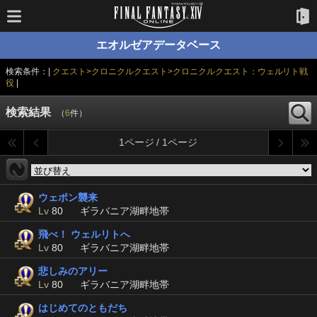
エオルゼアデータベース
検索条件：|
クエスト>クロニクルクエスト>クロニクルクエスト：ウェルリト戦
役
|
検索結果
（
6
件）
1ページ / 1ページ
ウェポン襲来
Lv
80
ギラバニア湖畔地帯
飛べ！ ウェルリトへ
Lv
80
ギラバニア湖畔地帯
悲しみのアリー
Lv
80
ギラバニア湖畔地帯
はじめてのともだち