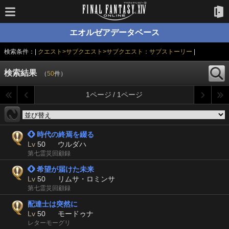
エオルゼアデータベース
検索条件：|
クエスト>サブクエスト>サブクエスト：サブストーリー
|
検索結果
（
50
件）
1ページ / 1ページ
 時代の終焉を綴る
Lv
50
ウルダハ
第七霊災回顧録
 希望が届けた未来
Lv
50
リムサ・ロミンサ
第七霊災回顧録
配達士は突然に
Lv
50
モードゥナ
レターモーグリ