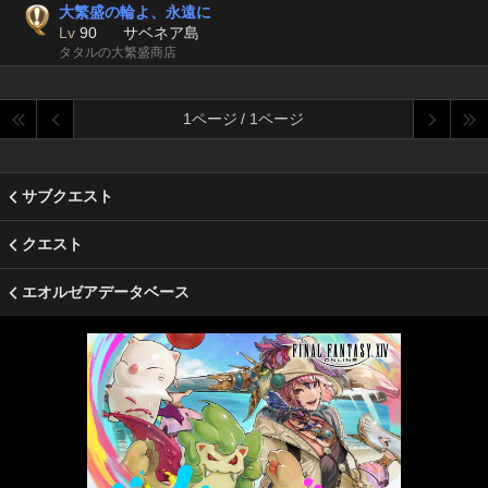
大繁盛の輪よ、永遠に
Lv
90
サベネア島
タタルの大繁盛商店
1ページ / 1ページ
サブクエスト
クエスト
エオルゼアデータベース