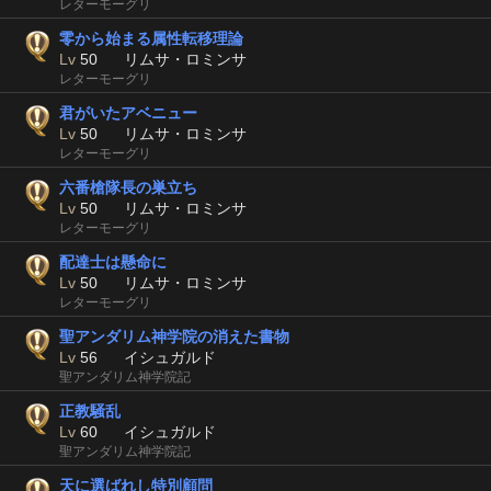
レターモーグリ
零から始まる属性転移理論
Lv
50
リムサ・ロミンサ
レターモーグリ
君がいたアベニュー
Lv
50
リムサ・ロミンサ
レターモーグリ
六番槍隊長の巣立ち
Lv
50
リムサ・ロミンサ
レターモーグリ
配達士は懸命に
Lv
50
リムサ・ロミンサ
レターモーグリ
聖アンダリム神学院の消えた書物
Lv
56
イシュガルド
聖アンダリム神学院記
正教騒乱
Lv
60
イシュガルド
聖アンダリム神学院記
天に選ばれし特別顧問