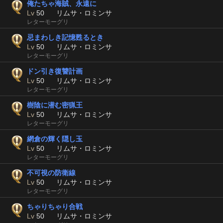
俺たちゃ海賊、永遠に
Lv
50
リムサ・ロミンサ
レターモーグリ
忌まわしき記憶甦るとき
Lv
50
リムサ・ロミンサ
レターモーグリ
ドン引き復讐計画
Lv
50
リムサ・ロミンサ
レターモーグリ
樹陰に潜む密猟王
Lv
50
リムサ・ロミンサ
レターモーグリ
網倉の輝く隠し玉
Lv
50
リムサ・ロミンサ
レターモーグリ
不可視の防衛線
Lv
50
リムサ・ロミンサ
レターモーグリ
ちゃりちゃり合戦
Lv
50
リムサ・ロミンサ