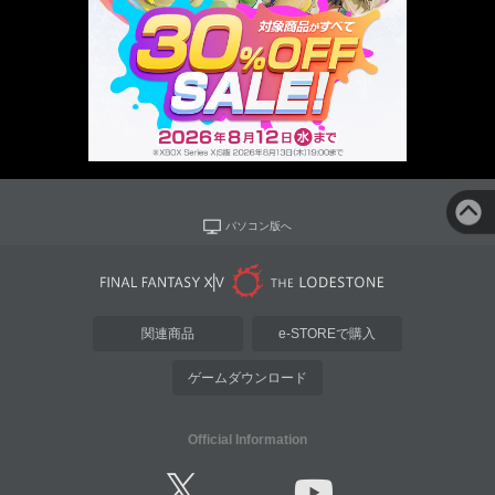
パソコン版へ
関連商品
e-STOREで購入
ゲームダウンロード
Official Information