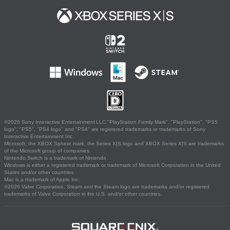
©2026 Sony Interactive Entertainment LLC."PlayStation Family Mark", "PlayStation", "PS5
logo", "PS5", "PS4 logo" and "PS4" are registered trademarks or trademarks of Sony
Interactive Entertainment Inc.
Microsoft, the XBOX Sphere mark, the Series X|S logo and XBOX Series X|S are trademarks
of the Microsoft group of companies.
Nintendo Switch is a trademark of Nintendo.
Windows is either a registered trademark or trademark of Microsoft Corporation in the United
States and/or other countries.
Mac is a trademark of Apple Inc.
©2026 Valve Corporation. Steam and the Steam logo are trademarks and/or registered
trademarks of Valve Corporation in the U.S. and/or other countries.