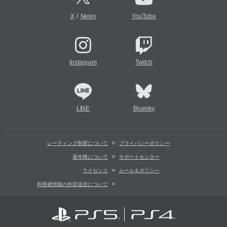
/
X
News
YouTube
Instagram
Twitch
LINE
Bluesky
レーティング制度について
プライバシーポリシー
著作権について
サポートセンター
ライセンス
ルール＆ポリシー
利用者情報の外部送信について