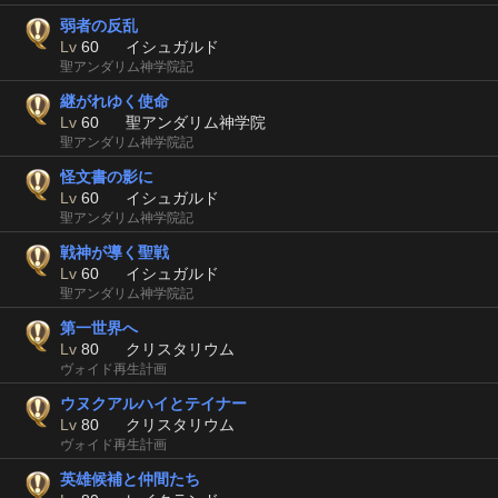
弱者の反乱
Lv
60
イシュガルド
聖アンダリム神学院記
継がれゆく使命
Lv
60
聖アンダリム神学院
聖アンダリム神学院記
怪文書の影に
Lv
60
イシュガルド
聖アンダリム神学院記
戦神が導く聖戦
Lv
60
イシュガルド
聖アンダリム神学院記
第一世界へ
Lv
80
クリスタリウム
ヴォイド再生計画
ウヌクアルハイとテイナー
Lv
80
クリスタリウム
ヴォイド再生計画
英雄候補と仲間たち