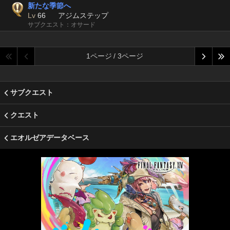
新たな季節へ
Lv
66
アジムステップ
サブクエスト：オサード
1ページ / 3ページ
サブクエスト
クエスト
エオルゼアデータベース