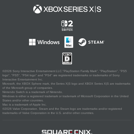
©2026 Sony Interactive Entertainment LLC."PlayStation Family Mark", "PlayStation", "PS5
logo", "PS5", "PS4 logo" and "PS4" are registered trademarks or trademarks of Sony
Interactive Entertainment Inc.
Microsoft, the XBOX Sphere mark, the Series X|S logo and XBOX Series X|S are trademarks
of the Microsoft group of companies.
Nintendo Switch is a trademark of Nintendo.
Windows is either a registered trademark or trademark of Microsoft Corporation in the United
States and/or other countries.
Mac is a trademark of Apple Inc.
©2026 Valve Corporation. Steam and the Steam logo are trademarks and/or registered
trademarks of Valve Corporation in the U.S. and/or other countries.