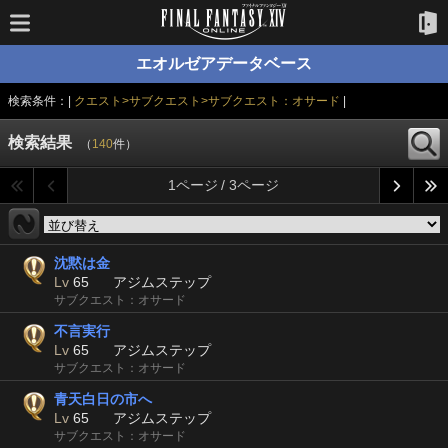
エオルゼアデータベース
検索条件：|
クエスト>サブクエスト>サブクエスト：オサード
|
検索結果
（
140
件）
1ページ / 3ページ
沈黙は金
Lv
65
アジムステップ
サブクエスト：オサード
不言実行
Lv
65
アジムステップ
サブクエスト：オサード
青天白日の市へ
Lv
65
アジムステップ
サブクエスト：オサード