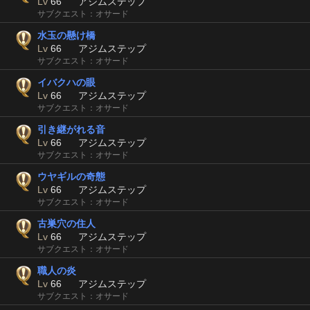
Lv
66
アジムステップ
サブクエスト：オサード
水玉の懸け橋
Lv
66
アジムステップ
サブクエスト：オサード
イバクハの眼
Lv
66
アジムステップ
サブクエスト：オサード
引き継がれる音
Lv
66
アジムステップ
サブクエスト：オサード
ウヤギルの奇態
Lv
66
アジムステップ
サブクエスト：オサード
古巣穴の住人
Lv
66
アジムステップ
サブクエスト：オサード
職人の炎
Lv
66
アジムステップ
サブクエスト：オサード