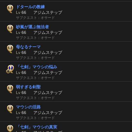
ドタールの教練
Lv
66
アジムステップ
サブクエスト：オサード
砂嵐が運ぶ無法者
Lv
66
アジムステップ
サブクエスト：オサード
母なるナーマ
Lv
66
アジムステップ
サブクエスト：オサード
「七剣」マウシの悩み
Lv
66
アジムステップ
サブクエスト：オサード
弱すぎる剣聖
Lv
66
アジムステップ
サブクエスト：オサード
マウシの活路
Lv
66
アジムステップ
サブクエスト：オサード
「七剣」マウシの真実