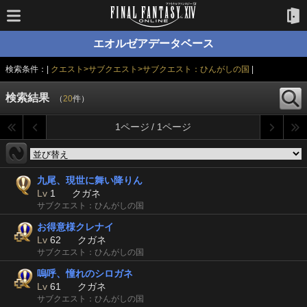
エオルゼアデータベース
検索条件：|
クエスト>サブクエスト>サブクエスト：ひんがしの国
|
検索結果
（
20
件）
1ページ / 1ページ
九尾、現世に舞い降りん
Lv
1
クガネ
サブクエスト：ひんがしの国
お得意様クレナイ
Lv
62
クガネ
サブクエスト：ひんがしの国
嗚呼、憧れのシロガネ
Lv
61
クガネ
サブクエスト：ひんがしの国