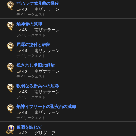
ザハラク武具蔵の爆砕
Lv
48
南ザナラーン
デイリークエスト
焔神像の滅却
Lv
48
南ザナラーン
デイリークエスト
屈辱の塗付と鼓舞
Lv
48
南ザナラーン
デイリークエスト
残されし虜囚の解放
Lv
48
南ザナラーン
デイリークエスト
軟弱なる新兵への屈辱
Lv
48
南ザナラーン
デイリークエスト
焔神イフリートの聖火台の滅却
Lv
48
南ザナラーン
デイリークエスト
仮宿を訪ねて
Lv
42
グリダニア