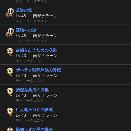
ストーリークエスト
反逆の焔
Lv
48
南ザナラーン
ストーリークエスト
至強への道
Lv
48
南ザナラーン
ストーリークエスト
吉凶を占うための収集
Lv
43
南ザナラーン
デイリークエスト
ザハラク戦陣斥候の誅滅
Lv
43
南ザナラーン
デイリークエスト
清澄な薬液の収集
Lv
43
南ザナラーン
デイリークエスト
巨大亀ラコビの誅滅
Lv
43
南ザナラーン
デイリークエスト
恥知らずな罠の爆砕