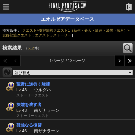
エオルゼアデータベース
検索条件：|
クエスト>友好部族クエスト1（新生・蒼天・紅蓮・漆黒・暁月）>
友好部族クエスト：エクストラストーリー
|
検索結果
（
612
件）
1ページ / 13ページ
荒野に逆巻く騒擾
Lv
43
ウルダハ
ストーリークエスト
灰燼を成す者
Lv
43
南ザナラーン
ストーリークエスト
孤独なる復讐
Lv
46
南ザナラーン