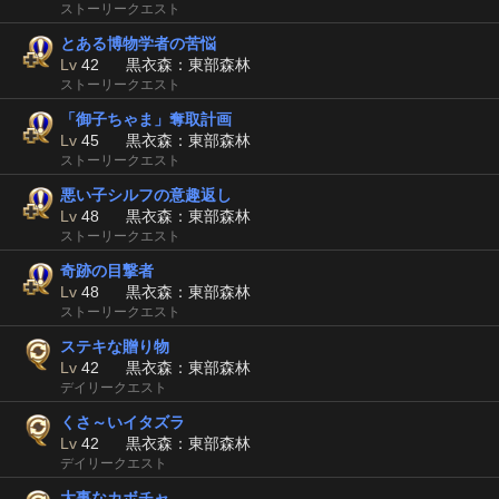
ストーリークエスト
とある博物学者の苦悩
Lv
42
黒衣森：東部森林
ストーリークエスト
「御子ちゃま」奪取計画
Lv
45
黒衣森：東部森林
ストーリークエスト
悪い子シルフの意趣返し
Lv
48
黒衣森：東部森林
ストーリークエスト
奇跡の目撃者
Lv
48
黒衣森：東部森林
ストーリークエスト
ステキな贈り物
Lv
42
黒衣森：東部森林
デイリークエスト
くさ～いイタズラ
Lv
42
黒衣森：東部森林
デイリークエスト
大事なカボチャ