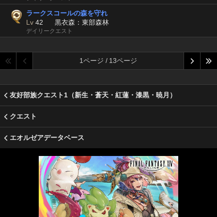
ラークスコールの森を守れ
Lv
42
黒衣森：東部森林
デイリークエスト
1ページ / 13ページ
友好部族クエスト1（新生・蒼天・紅蓮・漆黒・暁月）
クエスト
エオルゼアデータベース