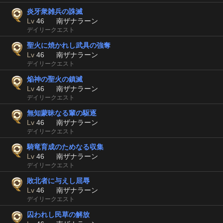
炎牙衆雑兵の誅滅
Lv
46
南ザナラーン
デイリークエスト
聖火に焼かれし武具の強奪
Lv
46
南ザナラーン
デイリークエスト
焔神の聖火の鎮滅
Lv
46
南ザナラーン
デイリークエスト
無知蒙昧なる輩の駆逐
Lv
46
南ザナラーン
デイリークエスト
騎竜育成のためなる収集
Lv
46
南ザナラーン
デイリークエスト
敗北者に与えし屈辱
Lv
46
南ザナラーン
デイリークエスト
囚われし民草の解放