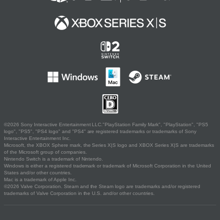
©2026 Sony Interactive Entertainment LLC."PlayStation Family Mark", "PlayStation", "PS5
logo", "PS5", "PS4 logo" and "PS4" are registered trademarks or trademarks of Sony
Interactive Entertainment Inc.
Microsoft, the XBOX Sphere mark, the Series X|S logo and XBOX Series X|S are trademarks
of the Microsoft group of companies.
Nintendo Switch is a trademark of Nintendo.
Windows is either a registered trademark or trademark of Microsoft Corporation in the United
States and/or other countries.
Mac is a trademark of Apple Inc.
©2026 Valve Corporation. Steam and the Steam logo are trademarks and/or registered
trademarks of Valve Corporation in the U.S. and/or other countries.