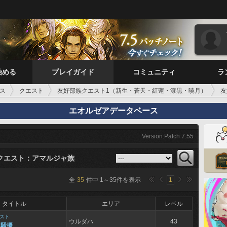
始める
プレイガイド
コミュニティ
ラ
ス
クエスト
友好部族クエスト1（新生・蒼天・紅蓮・漆黒・暁月）
友
エオルゼアデータベース
Version:Patch 7.55
クエスト：アマルジャ族
全
35
件中
1
～
35
件を表示
1
タイトル
エリア
レベル
スト
ウルダハ
43
く騒擾