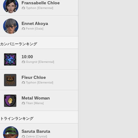
Fransabelle Chloe
Typhon [Elemental]
Ennet Akoya
Fenrir [Gaia]
カンパニーランキング
10:00
Gungnir [Elemental]
Fleur Chloe
Typhon [Elemental]
Metal Woman
Titan [Mana]
トラインランキング
Saruta Baruta
Zalera [Crystal]