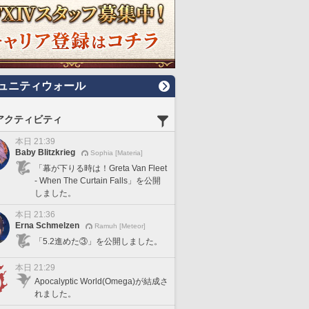
ュニティウォール
アクティビティ
本日 21:39
Baby Blitzkrieg
Sophia [Materia]
「幕が下りる時は！Greta Van Fleet
- When The Curtain Falls」を公開
しました。
本日 21:36
Erna Schmelzen
Ramuh [Meteor]
「5.2進めた③」を公開しました。
本日 21:29
Apocalyptic World(Omega)が結成さ
れました。