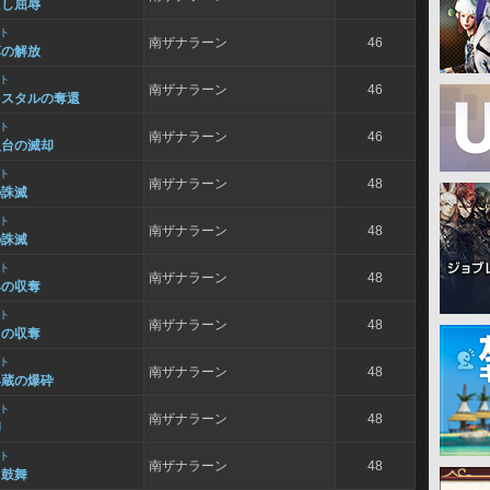
えし屈辱
ト
南ザナラーン
46
草の解放
ト
南ザナラーン
46
リスタルの奪還
ト
南ザナラーン
46
火台の滅却
ト
南ザナラーン
48
の誅滅
ト
南ザナラーン
48
の誅滅
ト
南ザナラーン
48
具の収奪
ト
南ザナラーン
48
りの収奪
ト
南ザナラーン
48
具蔵の爆砕
ト
南ザナラーン
48
却
ト
南ザナラーン
48
と鼓舞