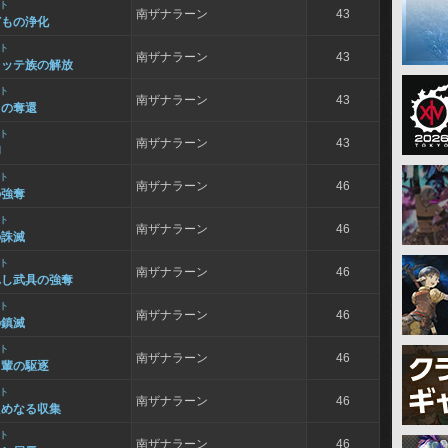
ト
南ザナラーン
43
どもの浄化
ト
南ザナラーン
43
コッテ族の解放
ト
南ザナラーン
43
りの奪還
ト
南ザナラーン
43
却
ト
南ザナラーン
46
の強奪
ト
南ザナラーン
46
の誅滅
ト
南ザナラーン
46
れし武具の強奪
ト
南ザナラーン
46
の鎮滅
ト
南ザナラーン
46
る輩の駆逐
ト
南ザナラーン
46
ためなる収集
ト
南ザナラーン
46