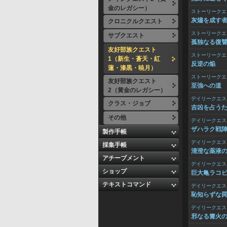
金のレガシー）
ストーリークエ
灰燼を成す
クロニクルクエスト
ストーリークエ
サブクエスト
孤独なる復
友好部族クエスト
ストーリークエ
1（新生・蒼天・紅
反逆の焔
蓮・漆黒・暁月）
ストーリークエ
友好部族クエスト
至強への道
2（黄金のレガシー）
デイリークエス
クラス・ジョブ
吉凶を占う
その他
デイリークエス
ザハラク戦
製作手帳
デイリークエス
採集手帳
清澄な薬液
アチーブメント
デイリークエス
ショップ
巨大亀ラコ
テキストコマンド
デイリークエス
恥知らずな
デイリークエス
邪なる篝火