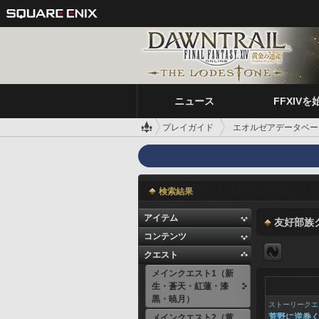
ニュース
FFXIVを
プレイガイド
エオルゼアデータベー
検索結果
アイテム
友好部族
コンテンツ
クエスト
メインクエスト1（新
生・蒼天・紅蓮・漆
黒・暁月）
ストーリークエ
荒野に逆巻
メインクエスト2（黄