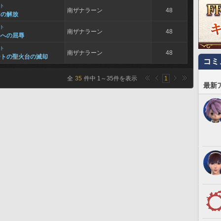
ト
南ザナラーン
48
囚の解放
ト
南ザナラーン
48
兵への屈辱
ト
南ザナラーン
48
ートの聖火台の滅却
コミ
全
35
件中
1
～
35
件を表示
1
最新