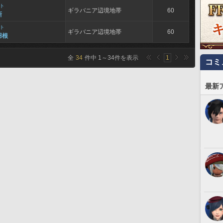
ト
ギラバニア辺境地帯
60
新
ト
ギラバニア辺境地帯
60
羽根
全
34
件中
1
～
34
件を表示
1
コミ
最新