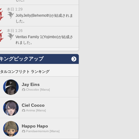
本日 1:29
JollyJelly(Behemoth)が結成されま
した。
本日 1:26
Veritas Family 1(Yojimbo)が結成さ
れました。
キングピックアップ
タルコンフリクト ランキング
Jay Eins
Chocobo [Mana]
Ciel Cocco
Anima [Mana]
Happo Hapo
Pandaemonium [Mana]