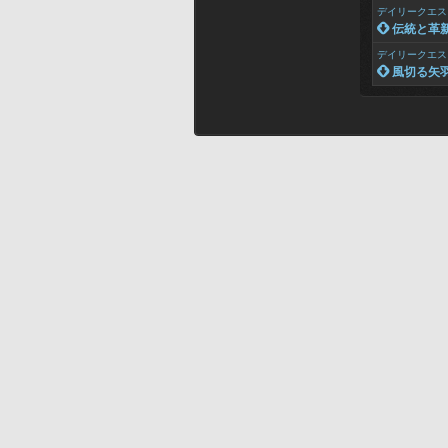
デイリークエス
 伝統と革
デイリークエス
 風切る矢