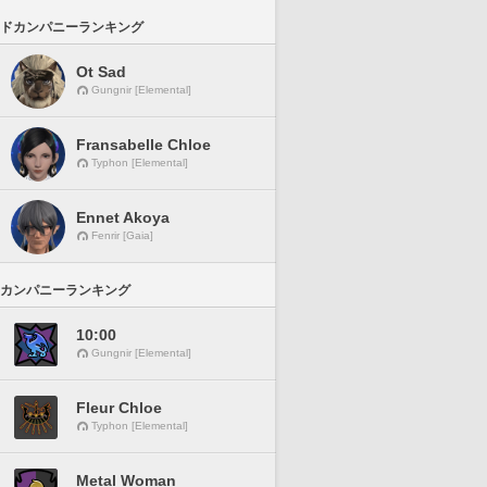
ドカンパニーランキング
Ot Sad
Gungnir [Elemental]
Fransabelle Chloe
Typhon [Elemental]
Ennet Akoya
Fenrir [Gaia]
カンパニーランキング
10:00
Gungnir [Elemental]
Fleur Chloe
Typhon [Elemental]
Metal Woman