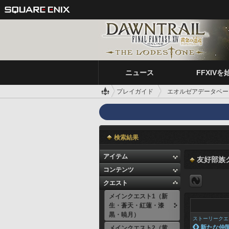
ニュース
FFXIVを
プレイガイド
エオルゼアデータベー
検索結果
アイテム
友好部族
コンテンツ
クエスト
メインクエスト1（新
生・蒼天・紅蓮・漆
黒・暁月）
ストーリークエ
 新たな仲
メインクエスト2（黄