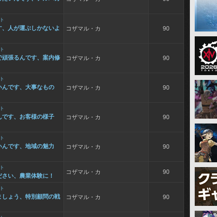
ト
す、人が運ぶしかないよ
コザマル・カ
90
ト
で頑張るんです、案内修
コザマル・カ
90
ト
いんです、大事なもの
コザマル・カ
90
ト
んです、お客様の様子
コザマル・カ
90
ト
いんです、地域の魅力
コザマル・カ
90
ト
コザマル・カ
90
ださい、農業体験に！
ト
ましょう、特別顧問の戦
コザマル・カ
90