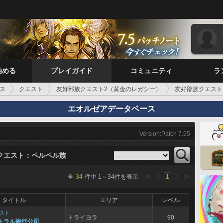
始める
プレイガイド
コミュニティ
ラ
ス
クエスト
友好部族クエスト2（黄金のレガシー）
友好部族クエスト
エオルゼアデータベース
Version:Patch 7.55
クエスト：ペルペル族
全
34
件中
1
～
34
件を表示
1
タイトル
エリア
レベル
スト
トライヨラ
90
 トラル旅行公司