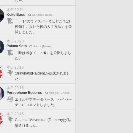
した。
本日 20:34
Koko Basu
Bahamut [Gaia]
「FF14のウィスパー号はどこ？13
種類手に入れた後の入手方法」を公
開しました。
本日 20:23
Paluna Seto
Asura [Mana]
「時は過ぎて・・🐈」を公開しまし
た。
本日 20:18
Strawhats(Raiden)が結成されまし
た。
本日 20:16
Persephone Eudoros
Moogle [Chaos]
エオルゼアデータベース「ハイパー
チ」にコメントしました。
本日 20:15
Colors of Adventure!(Tonberry)が結
成されました。