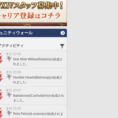
ュニティウォール
アクティビティ
本日 20:40
One Wish Willow(Raiden)が結成さ
れました。
本日 20:38
Humble Hearts(Balmung)が結成さ
れました。
本日 20:37
Bababooey(Cuchulainn)が結成され
ました。
本日 20:35
Felix Felicis(Louisoix)が結成されま