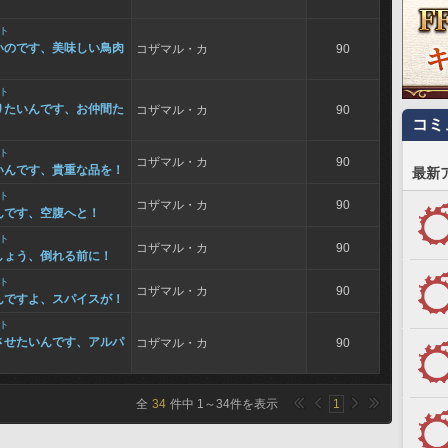
ト
いのです、美味しい鳥肉
コザマル・カ
90
ト
りたいんです、お仲間た
コザマル・カ
90
コミ
ト
コザマル・カ
90
いんです、貴重な品を！
最新
ト
コザマル・カ
90
んです、空腹へと！
ト
コザマル・カ
90
しょう、倒れる前に！
ト
コザマル・カ
90
んですよ、スパイスが！
ト
させたいんです、アルパ
コザマル・カ
90
全
34
件中
1
～
34
件を表示
1