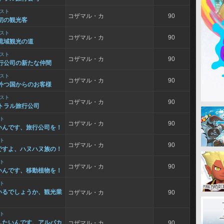
スト
コザマル・カ
90
最初の観光客
スト
コザマル・カ
90
上流域観光の道
スト
コザマル・カ
90
旅行公司の新たな仲間
スト
コザマル・カ
90
 外つ国からのお客様
スト
コザマル・カ
90
 トラル旅行公司
ト
コザマル・カ
90
いんです、旅行公司を！
ト
コザマル・カ
90
ですよ、ハヌハヌ族の！
ト
コザマル・カ
90
いんです、移動植物を！
ト
いるでしょうか、観光業
コザマル・カ
90
ト
したいんです、アルパカ
コザマル・カ
90