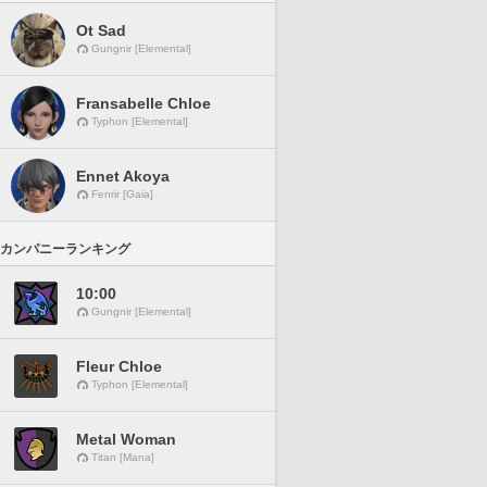
Ot Sad
Gungnir [Elemental]
Fransabelle Chloe
Typhon [Elemental]
Ennet Akoya
Fenrir [Gaia]
カンパニーランキング
10:00
Gungnir [Elemental]
Fleur Chloe
Typhon [Elemental]
Metal Woman
Titan [Mana]