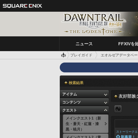
ニュース
FFXIVを
プレイガイド
エオルゼアデータベー
検索結果
アイテム
友好部族
コンテンツ
クエスト
メインクエスト1（新
生・蒼天・紅蓮・漆
黒・暁月）
ストーリークエ
 新事業！
メインクエスト2（黄