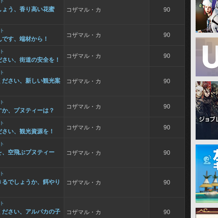
ト
しょう、香り高い花蜜
コザマル・カ
90
ト
コザマル・カ
90
んです、端材から！
ト
コザマル・カ
90
ださい、街道の安全を！
ト
ください、新しい観光案
コザマル・カ
90
ト
コザマル・カ
90
すか、プヌティーは？
ト
コザマル・カ
90
ださい、観光資源を！
ト
を、空飛ぶプヌティー
コザマル・カ
90
ト
きるでしょうか、餌やり
コザマル・カ
90
ト
ください、アルパカの子
コザマル・カ
90