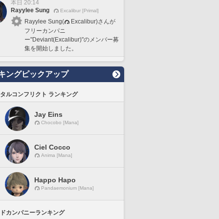
本日 20:14
Rayylee Sung
Excalibur [Primal]
Rayylee Sung(
Excalibur)さんが
フリーカンパニ
ー"Deviant(Excalibur)"のメンバー募
集を開始しました。
キングピックアップ
タルコンフリクト ランキング
Jay Eins
Chocobo [Mana]
Ciel Cocco
Anima [Mana]
Happo Hapo
Pandaemonium [Mana]
ドカンパニーランキング