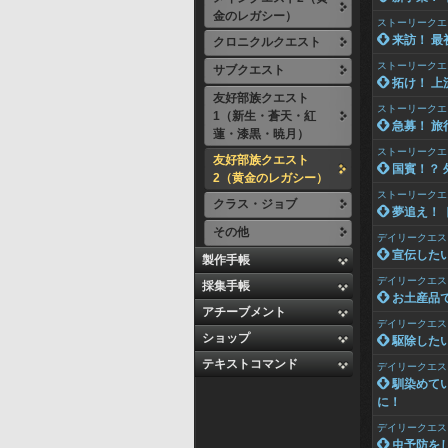
金のレガシー）
ストーリークエ
 来訪！ 
クロニクルクエスト
ストーリークエ
サブクエスト
 拓け！ 
友好部族クエスト
ストーリークエ
1（新生・蒼天・紅
 急募！ 
蓮・漆黒・暁月）
ストーリークエ
友好部族クエスト
 国賓！？
2（黄金のレガシー）
ストーリークエ
クラス・ジョブ
 夢追え！
その他
デイリークエス
 宣伝した
製作手帳
デイリークエス
採集手帳
 お土産品
アチーブメント
デイリークエス
ショップ
 駆除した
テキストコマンド
デイリークエス
 馴染めて
に！
デイリークエス
 虫予防を