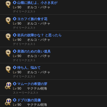
 山嶺に挑むよ、小さき友が
Lv
90
オルコ・パチャ
デイリークエスト
 ヨカフイ族の食す花
Lv
90
オルコ・パチャ
デイリークエスト
 岩兵の故障かな？ と思ったら
Lv
90
オルコ・パチャ
デイリークエスト
 美酒のための良い道具
Lv
90
オルコ・パチャ
デイリークエスト
 待ち人、悩みて
Lv
90
オルコ・パチャ
デイリークエスト
 マムークの希望の芽
Lv
90
ヤクテル樹海
ストーリークエスト
 ドプロ族の流儀
Lv
90
ヤクテル樹海