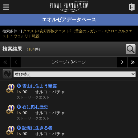
エオルゼアデータベース
検索条件：|
クエスト>友好部族クエスト2（黄金のレガシー）>クロニクルクエ
スト：ウェルリト戦役
|
検索結果
（
104
件）
1ページ / 3ページ
 雪山に住まう精霊
Lv
90
オルコ・パチャ
ストーリークエスト
 石に刻む歴史
Lv
90
オルコ・パチャ
ストーリークエスト
 記憶に生きる者
Lv
90
オルコ・パチャ