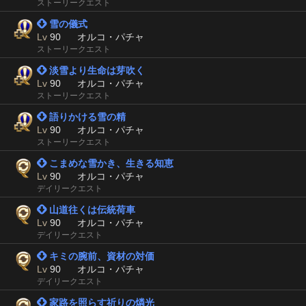
ストーリークエスト
 雪の儀式
Lv
90
オルコ・パチャ
ストーリークエスト
 淡雪より生命は芽吹く
Lv
90
オルコ・パチャ
ストーリークエスト
 語りかける雪の精
Lv
90
オルコ・パチャ
ストーリークエスト
 こまめな雪かき、生きる知恵
Lv
90
オルコ・パチャ
デイリークエスト
 山道往くは伝統荷車
Lv
90
オルコ・パチャ
デイリークエスト
 キミの腕前、資材の対価
Lv
90
オルコ・パチャ
デイリークエスト
 家路を照らす祈りの燐光