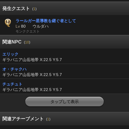
発生クエスト
(
1
)
ラールガー星導教を継ぐ者として
Lv
80
ウルダハ
モンククエスト
関連NPC
(
10
)
エリック
ギラバニア山岳地帯 X:22.5 Y:5.7
オ・チャクハ
ギラバニア山岳地帯 X:22.5 Y:5.7
チュチュト
ギラバニア山岳地帯 X:22.5 Y:5.7
タップして表示
関連アチーブメント
(
1
)