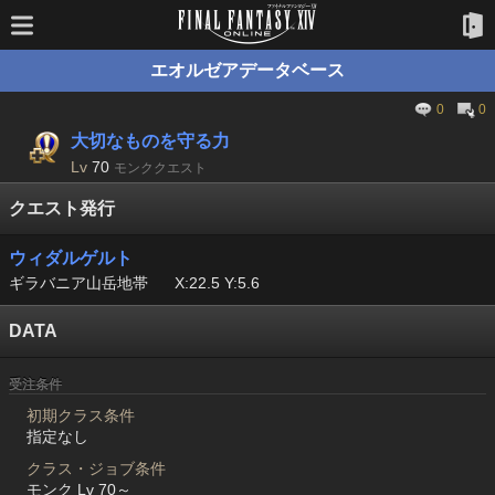
エオルゼアデータベース
0
0
大切なものを守る力
Lv
70
モンククエスト
クエスト発行
ウィダルゲルト
ギラバニア山岳地帯
X:22.5 Y:5.6
DATA
受注条件
初期クラス条件
指定なし
クラス・ジョブ条件
モンク Lv 70～