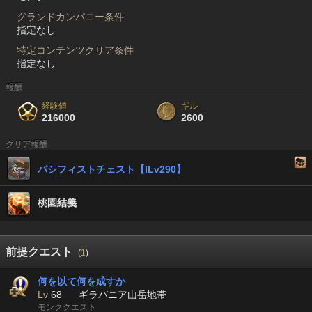
グランドカンパニー条件
指定なし
特定コンテンツクリア条件
指定なし
報酬
経験値
ギル
216000
2600
クリア報酬
パシフィストチェスト【ILv290】
桃園結義
前提クエスト
(
1
)
何を以て何を成すか
Lv
68
ギラバニア山岳地帯
モンククエスト